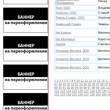
Пенза
Пензакамень
Троя, ООО
Владиво
Турботеx, ООО
Старый 
Турель-Сервис, ООО
Ульянов
Тюменский Гравёр
Тюмень
Укр Камень
Винниц
Укр-Монумент
Корост
Уникум
Смолен
Упование Витебск, ООО
Витебск
Упование Витебск, ООО
Витебск
Упование Витебск, ООО
Витебск
1
2
3
4
5
6
7
8
9
10
11
12
13
14
15
16
17
47
48
49
50
51
52
53
54
55
56
57
58
59
89
90
91
92
93
94
95
96
97
98
99
100
10
122
123
124
125
126
127
128
129
130
1
152
153
154
155
156
157
158
159
160
1