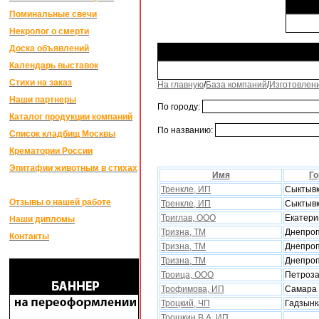
Поминальные свечи
Некролог о смерти
Доска объявлений
Календарь выставок
Стихи на заказ
На главную
/
База компаний
/
Изготовлен
Наши партнеры
По городу:
Каталог продукции компаний
По названию:
Список кладбищ Москвы
Крематории России
Эпитафии животным в стихах
Имя
Го
Тренкле, ИП
Сыктыв
Отзывы о нашей работе
Тренкле, ИП
Сыктыв
Триглав, ООО
Екатери
Наши дипломы
Тризна, ТМ
Днепроп
Контакты
Тризна, ТМ
Днепроп
Тризна, ТМ
Днепроп
Троица, ООО
Петроза
Трофимова, ИП
Самара
Троцкий, ЧП
Гадзынк
Трошкин В А, ИП,