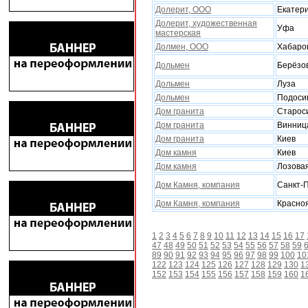
Долерит, ООО
Екатер
Долерит, художественная
Уфа
мастерская
Долмен, ООО
Хабаро
Дольмен
Берёзо
Дольмен
Луза
Дольмен
Подоси
Дом гранита
Старос
Дом гранита
Винниц
Дом гранита
Киев
Дом камня
Киев
Дом камня
Лозова
Дом Камня, компания
Санкт-
Дом Камня, компания
Красно
1
2
3
4
5
6
7
8
9
10
11
12
13
14
15
16
17
47
48
49
50
51
52
53
54
55
56
57
58
59
89
90
91
92
93
94
95
96
97
98
99
100
10
122
123
124
125
126
127
128
129
130
1
152
153
154
155
156
157
158
159
160
1