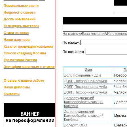
Поминальные свечи
Некролог о смерти
Доска объявлений
Календарь выставок
Стихи на заказ
На главную
/
База компаний
/
Изготовлен
Наши партнеры
По городу:
Каталог продукции компаний
По названию:
Список кладбищ Москвы
Крематории России
Эпитафии животным в стихах
Имя
Г
Долг, Поxоронный Дом
Новоро
Отзывы о нашей работе
ДОЛГ, Похоронная служба
Челяби
ДОЛГ, Похоронная служба
Челяби
Наши дипломы
ДОЛГ, Похоронная служба
Челяби
Контакты
Долгопрудненский
Камнеобрабатывающий
Долгоп
Комбина
Долгопрудненский
Камнеобрабатывающий
Москва
Комбинат
Долерит, ООО
Екатер