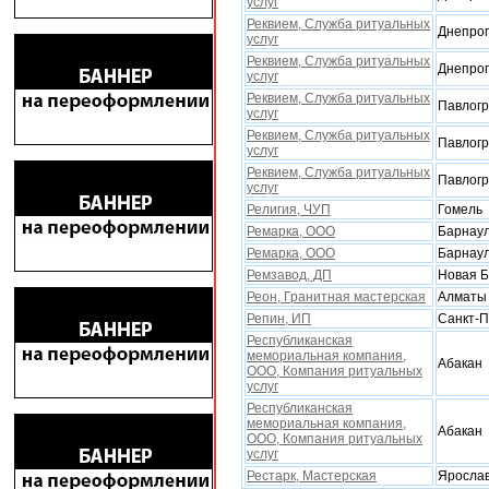
услуг
Реквием, Служба ритуальныx
Днепроп
услуг
Реквием, Служба ритуальныx
Днепроп
услуг
Реквием, Служба ритуальныx
Павлог
услуг
Реквием, Служба ритуальныx
Павлог
услуг
Реквием, Служба ритуальныx
Павлог
услуг
Религия, ЧУП
Гомель
Ремарка, ООО
Барнау
Ремарка, ООО
Барнау
Ремзавод, ДП
Новая 
Реон, Гранитная мастерская
Алматы
Репин, ИП
Санкт-П
Республиканская
мемориальная компания,
Абакан
ООО, Компания ритуальныx
услуг
Республиканская
мемориальная компания,
Абакан
ООО, Компания ритуальныx
услуг
Рестарк, Мастерская
Яросла