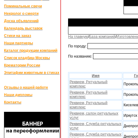
Поминальные свечи
Некролог о смерти
Доска объявлений
Календарь выставок
Стихи на заказ
На главную
/
База компаний
/
Изготовлен
Наши партнеры
По городу:
Каталог продукции компаний
По названию:
Список кладбищ Москвы
Крематории России
Эпитафии животным в стихах
Имя
Г
Реквием, Ритуальный
Прокопь
комплекс
Отзывы о нашей работе
Реквием, Ритуальный
Прокопь
Наши дипломы
комплекс
Контакты
Реквием, Ритуальный
Киселев
комплекс
Реквием, салон ритуальных
Иркутск
услуг
Реквием, Служба ритуальныx
Днепроп
услуг
Реквием, Служба ритуальныx
Днепроп