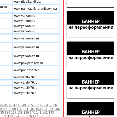
www.ritualka.all.biz
итов,
www.pamyatniki-granit.com.ua
www.yarkam.ru
www.yarkam.ru
www.yarkam.ru
www.yarkam.ru
www.yarkamen.ru
www.yarkamen.ru
www.yarkamen.ru
www.psk-yarosvet.ru
www.pohoron76.ru
www.yarstik76.ru
www.yarstik76.ru
www.yarstik76.ru
www.yarstik76.ru
44
45
46
47
48
49
50
51
52
53
54
55
56
96
97
98
99
100
101
102
103
104
105
106
135
136
137
138
139
140
141
142
143
1
172
173
174
175
176
177
178
179