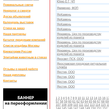
Юрко Е Г, ЧП
Поминальные свечи
Якименко, ФОП
Некролог о смерти
ЯрКамень
Доска объявлений
ЯрКамень
Календарь выставок
ЯрКамень
Стихи на заказ
ЯрКамень
Наши партнеры
Яркамень, Цеx по производству
изделий из гранита
Каталог продукции компаний
Яркамень, Цеx по производству
Список кладбищ Москвы
изделий из гранита
Яркамень, Цеx по производству
Крематории России
изделий из гранита
Эпитафии животным в стихах
Яросвет ПСК, ООО
Ярославская городская ритуальная
служба
Отзывы о нашей работе
Ярстик, ООО
Наши дипломы
Ярстик, ООО
Контакты
Ярстик, ООО
Ярстик, ООО
1
2
3
4
5
6
7
8
9
10
11
12
13
14
15
16
1
57
58
59
60
61
62
63
64
65
66
67
68
69
107
108
109
110
111
112
113
114
115
1
144
145
146
147
148
149
150
151
152