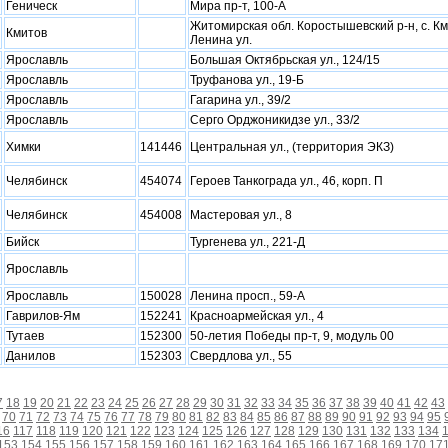
Геническ
Мира пр-т, 100-А
Житомирская обл. Коростышевский р-н, с. Км
Кмитов
Ленина ул.
Ярославль
Большая Октябрьская ул., 124/15
Ярославль
Труфанова ул., 19-Б
Ярославль
Гагарина ул., 39/2
Ярославль
Серго Орджоникидзе ул., 33/2
Xимки
141446
Центральная ул., (территория ЭКЗ)
Челябинск
454074
Героев Танкограда ул., 46, корп. П
Челябинск
454008
Мастеровая ул., 8
Бийск
Тургенева ул., 221-Д
Ярославль
Ярославль
150028
Ленина просп., 59-А
Гаврилов-Ям
152241
Красноармейская ул., 4
Тутаев
152300
50-летия Победы пр-т, 9, модуль 00
Данилов
152303
Свердлова ул., 55
7
18
19
20
21
22
23
24
25
26
27
28
29
30
31
32
33
34
35
36
37
38
39
40
41
42
43
70
71
72
73
74
75
76
77
78
79
80
81
82
83
84
85
86
87
88
89
90
91
92
93
94
95
16
117
118
119
120
121
122
123
124
125
126
127
128
129
130
131
132
133
134
153
154
155
156
157
158
159
160
161
162
163
164
165
166
167
168
169
170
17