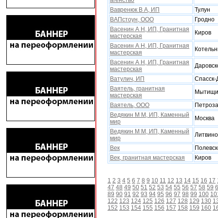
агенство
Вавренюк В А, ИП
Тулун
ВАПстоун, ООО
Гродно
Васенин А Н, ИП, Гранитная
Киров
мастерская
Васенин А Н, ИП, Гранитная
Котельн
мастерская
Васенин А Н, ИП, Гранитная
Даровск
мастерская
Ватулич, ИП
Спасск-
Ваятель, гранитная
Мытищ
мастерская
Ваятель, ООО
Петроза
Ведякин М М, ИП, Каменный
Москва
мир
Ведякин М М, ИП, Каменный
Литвино
мир
Век
Полевск
Век, гранитная мастерская
Киров
1
2
3
4
5
6
7
8
9
10
11
12
13
14
15
16
17
47
48
49
50
51
52
53
54
55
56
57
58
59
89
90
91
92
93
94
95
96
97
98
99
100
10
122
123
124
125
126
127
128
129
130
1
152
153
154
155
156
157
158
159
160
1