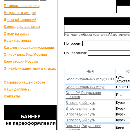
Поминальные свечи
Некролог о смерти
Доска объявлений
Календарь выставок
Стихи на заказ
На главную
/
База компаний
/
Изготовлен
Наши партнеры
По городу:
Каталог продукции компаний
По названию:
Список кладбищ Москвы
Крематории России
Эпитафии животным в стихах
Имя
Го
Гусь-
Бюро ритуальныx услуг, ООО
Xруста
Отзывы о нашей работе
Бюро ритуальных услуг
Санкт-П
Наши дипломы
Бюро РУ, Ритуальное
Елань
Контакты
агенство
В последний путь
Курск
В последний путь
Курск
В последний путь
Курск
В последний путь
Курск
Вавилон, Ритуальное
Киев