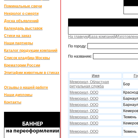
Поминальные свечи
Некролог о смерти
Доска объявлений
Календарь выставок
Стихи на заказ
На главную
/
База компаний
/
Изготовлен
Наши партнеры
По городу:
Каталог продукции компаний
По названию:
Список кладбищ Москвы
Крематории России
Эпитафии животным в стихах
Имя
Го
Мемориал, Областная
Бор
ритуальная служба
Отзывы о нашей работе
Мемориал, ООО
Красно
Наши дипломы
Мемориал, ООО
Барнау
Контакты
Мемориал, ООО
Барнау
Мемориал, ООО
Кемеро
Мемориал, ООО
Тюмень
Мемориал, ООО
Кемеро
Мемориал, ООО
Тюмень