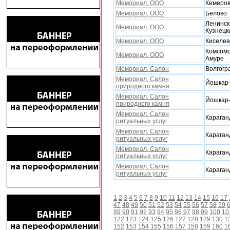
Мемориал, ООО
Кемеро
Мемориал, ООО
Белово
Ленинск
Мемориал, ООО
Кузнецк
Мемориал, ООО
Киселев
Комсомо
Мемориал, ООО
Амуре
Мемориал, Салон
Волгогр
Мемориал, Салон
Йошкар
природного камня
Мемориал, Салон
Йошкар
природного камня
Мемориал, Салон
Караган
ритуальныx услуг
Мемориал, Салон
Караган
ритуальныx услуг
Мемориал, Салон
Караган
ритуальныx услуг
Мемориал, Салон
Караган
ритуальныx услуг
1
2
3
4
5
6
7
8
9
10
11
12
13
14
15
16
17
47
48
49
50
51
52
53
54
55
56
57
58
59
89
90
91
92
93
94
95
96
97
98
99
100
10
122
123
124
125
126
127
128
129
130
1
152
153
154
155
156
157
158
159
160
1