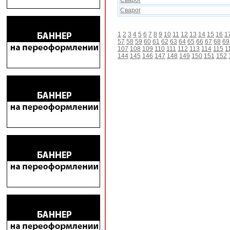
Сварог
Сварог
1
2
3
4
5
6
7
8
9
10
11
12
13
14
15
16
1
57
58
59
60
61
62
63
64
65
66
67
68
69
107
108
109
110
111
112
113
114
115
1
144
145
146
147
148
149
150
151
152