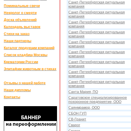
Санкт-Петербургская ритуальная
Поминальные свечи
компания
Санкт-Петербургская ритуальная
Некролог о смерти
компания
Доска объявлений
Санкт-Петербургская ритуальная
компания
Календарь выставок
Санкт-Петербургская ритуальная
Стихи на заказ
компания
Наши партнеры
Санкт-Петербургская ритуальная
компания
Каталог продукции компаний
Санкт-Петербургская ритуальная
Список кладбищ Москвы
компания
Крематории России
Санкт-Петербургская ритуальная
компания
Эпитафии животным в стихах
Санкт-Петербургская ритуальная
компания
Санкт-Петербургская ритуальная
Отзывы о нашей работе
компания
Наши дипломы
Санта Мария, ПО
Контакты
Саратовское специализированное
похоронное предприятие, ООО
Саянмрамор, ООО
СБОН ГУП
СВ-Гранит
Сварог