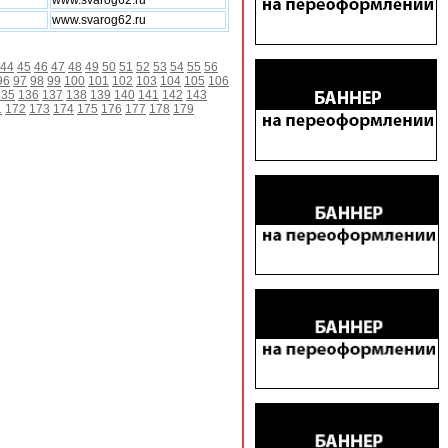
www.svarog62.ru
www.svarog62.ru
44
45
46
47
48
49
50
51
52
53
54
55
56
96
97
98
99
100
101
102
103
104
105
106
135
136
137
138
139
140
141
142
143
1
172
173
174
175
176
177
178
179