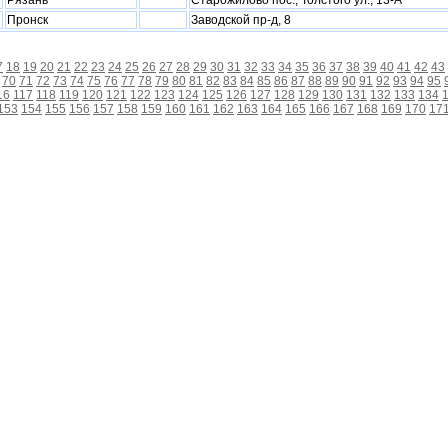
Рязань
Старожилово пос., Толстого ул., 13-А
Пронск
Заводской пр-д, 8
7
18
19
20
21
22
23
24
25
26
27
28
29
30
31
32
33
34
35
36
37
38
39
40
41
42
43
70
71
72
73
74
75
76
77
78
79
80
81
82
83
84
85
86
87
88
89
90
91
92
93
94
95
16
117
118
119
120
121
122
123
124
125
126
127
128
129
130
131
132
133
134
153
154
155
156
157
158
159
160
161
162
163
164
165
166
167
168
169
170
17