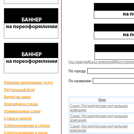
На главную
/
База компаний
/
Изготовле
По городу:
По названию:
Реклама похоронных услуг
Ритуальный блог
Видео на заказ
Имя
Эпитафии в стихах
Санкт-Петербургская ритуальная
компания
Поминальные стихи
Санкт-Петербургская ритуальная
Стихи о смерти
компания
Соболезнования в стихах
Санкт-Петербургская ритуальная
компания
Соболезнования в прозе