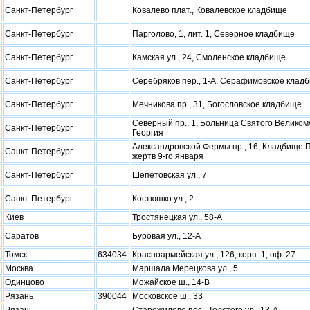
Санкт-Петербург
Ковалево плат., Ковалевское кладбище
Санкт-Петербург
Парголово, 1, лит. 1, Северное кладбище
Санкт-Петербург
Камская ул., 24, Смоленское кладбище
Санкт-Петербург
Серебряков пер., 1-А, Серафимовское клад
Санкт-Петербург
Мечникова пр., 31, Богословское кладбище
Северный пр., 1, Больница Святого Великом
Санкт-Петербург
Георгия
Александровской Фермы пр., 16, Кладбище 
Санкт-Петербург
жертв 9-го января
Санкт-Петербург
Шепетовская ул., 7
Санкт-Петербург
Костюшко ул., 2
Киев
Тростянецкая ул., 58-А
Саратов
Буровая ул., 12-А
Томск
634034
Красноармейская ул., 126, корп. 1, оф. 27
Москва
Маршала Мерецкова ул., 5
Одинцово
Можайское ш., 14-В
Рязань
390044
Московское ш., 33