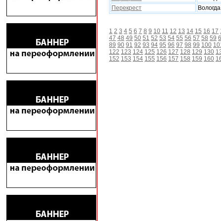
Перекрест
Вологда
1
2
3
4
5
6
7
8
9
10
11
12
13
14
15
16
17
47
48
49
50
51
52
53
54
55
56
57
58
59
89
90
91
92
93
94
95
96
97
98
99
100
10
122
123
124
125
126
127
128
129
130
1
152
153
154
155
156
157
158
159
160
1