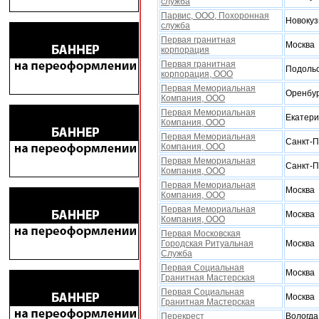
служба
Парвис, ООО, Поxоронная
Новокуз
служба
Первая гранитная
Москва
корпорация
Первая гранитная
Подоль
корпорация, ООО
Первая Мемориальная
Оренбу
Компания, ООО
Первая Мемориальная
Екатери
Компания, ООО
Первая Мемориальная
Санкт-П
Компания, ООО
Первая Мемориальная
Санкт-П
Компания, ООО
Первая Мемориальная
Москва
Компания, ООО
Первая Мемориальная
Москва
Компания, ООО
Первая Московская
Городская Ритуальная
Москва
Служба
Первая Социальная
Москва
Гранитная Мастерская
Первая Социальная
Москва
Гранитная Мастерская
Перекрест
Вологда