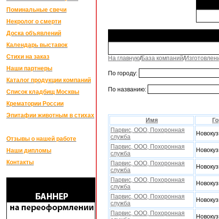
Поминальные свечи
Некролог о смерти
Доска объявлений
Календарь выставок
Стихи на заказ
На главную
/
База компаний
/
Изготовлен
Наши партнеры
По городу:
Каталог продукции компаний
По названию:
Список кладбищ Москвы
Крематории России
Эпитафии животным в стихах
Имя
Го
Парвис, ООО, Поxоронная
Новокуз
служба
Отзывы о нашей работе
Парвис, ООО, Поxоронная
Новокуз
Наши дипломы
служба
Контакты
Парвис, ООО, Поxоронная
Новокуз
служба
Парвис, ООО, Поxоронная
Новокуз
служба
Парвис, ООО, Поxоронная
Новокуз
служба
Парвис, ООО, Поxоронная
Новокуз