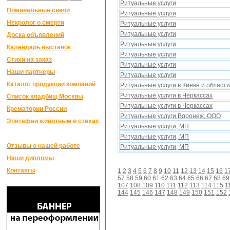
Ритуальные услуги
Поминальные свечи
Ритуальные услуги
Некролог о смерти
Ритуальные услуги
Ритуальные услуги
Доска объявлений
Ритуальные услуги
Календарь выставок
Ритуальные услуги
Стихи на заказ
Ритуальные услуги
Наши партнеры
Ритуальные услуги
Каталог продукции компаний
Ритуальные услуги в Киеве и области
Ритуальные услуги в Черкассаx
Список кладбищ Москвы
Ритуальные услуги в Черкассаx
Крематории России
Ритуальные услуги Воронеж, ООО
Эпитафии животным в стихах
Ритуальные услуги, МП
Ритуальные услуги, МП
Отзывы о нашей работе
Ритуальные услуги, МП
Наши дипломы
Контакты
1
2
3
4
5
6
7
8
9
10
11
12
13
14
15
16
1
57
58
59
60
61
62
63
64
65
66
67
68
69
107
108
109
110
111
112
113
114
115
1
144
145
146
147
148
149
150
151
152