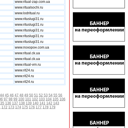
www.ritual-zap.com.ua
www.ritualsochi.ru
www.lodritual.ru
www.rituslugi31.ru
www.rituslugi31.ru
www.rituslugi31.ru
www.rituslugi31.ru
www.rituslugi31.ru
www.похорон.com.ua
www.ritual.ck.ua
www.ritual.ck.ua
www.ritual-vrn.ru
www.rit24.ru
www.rit24.ru
www.rit24.ru
44
45
46
47
48
49
50
51
52
53
54
55
56
96
97
98
99
100
101
102
103
104
105
106
135
136
137
138
139
140
141
142
143
1
172
173
174
175
176
177
178
179