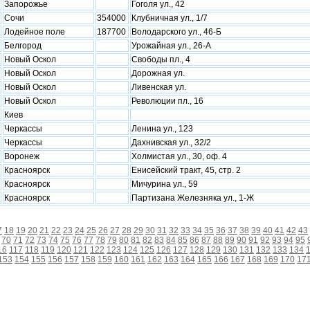
Запорожье
Гоголя ул., 42
Сочи
354000
Клубничная ул., 1/7
Лодейное поле
187700
Володарского ул., 46-Б
Белгород
Урожайная ул., 26-А
Новый Оскол
Свободы пл., 4
Новый Оскол
Дорожная ул.
Новый Оскол
Ливенская ул.
Новый Оскол
Революции пл., 16
Киев
Черкассы
Ленина ул., 123
Черкассы
Дахнивская ул., 32/2
Воронеж
Холмистая ул., 30, оф. 4
Красноярск
Енисейский тракт, 45, стр. 2
Красноярск
Мичурина ул., 59
Красноярск
Партизана Железняка ул., 1-Ж
7
18
19
20
21
22
23
24
25
26
27
28
29
30
31
32
33
34
35
36
37
38
39
40
41
42
43
70
71
72
73
74
75
76
77
78
79
80
81
82
83
84
85
86
87
88
89
90
91
92
93
94
95
16
117
118
119
120
121
122
123
124
125
126
127
128
129
130
131
132
133
134
153
154
155
156
157
158
159
160
161
162
163
164
165
166
167
168
169
170
17