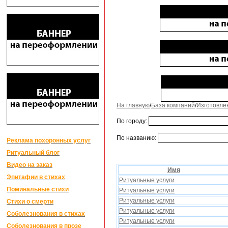
На главную
/
База компаний
/
Изготовле
По городу:
По названию:
Реклама похоронных услуг
Ритуальный блог
Видео на заказ
Имя
Эпитафии в стихах
Ритуальные услуги
Поминальные стихи
Ритуальные услуги
Ритуальные услуги
Стихи о смерти
Ритуальные услуги
Соболезнования в стихах
Ритуальные услуги
Соболезнования в прозе