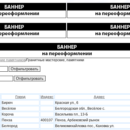
ние памятников
/Гранитные мастерские, памятники
Город
Индекс
Адрес
Бирюч
Красная ул., 6
Весёлое
Белгородская обл., Весёлое с.
Короча
Васильева пл., 13-Б
Пенза
400107
Пенза, Арбековский рынок
Белгород
Великомихайловка пос., Каховка ул.