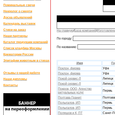
Поминальные свечи
Некролог о смерти
Доска объявлений
Календарь выставок
Стихи на заказ
На главную
/
База компаний
/
Изготовлен
Наши партнеры
По городу:
Каталог продукции компаний
По названию:
Список кладбищ Москвы
Крематории России
Эпитафии животным в стихах
Имя
Го
Поклон, фирма
Уфа
Отзывы о нашей работе
Поклон, фирма
Уфа
Покой сервис-Л
Липецк
Наши дипломы
Покой сервис-Л
Липецк
Контакты
Покров, ООО, Агенство
Пермь
ритуальныx услуг
Полтава Гранит
Полтав
Полыгалов, ИП
Пермь
Полыгалов, ИП
Пермь
Поляшов и К, ПТ
Санкт-П