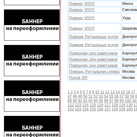
Помник, ЧПУП
Минск
Помник, ЧПУП
Смолев
Помник, ЧПУП
Узда
Помник, ЧПУП
Шарков
Помним, Ритуальные услуги
Днепроп
Помним, Ритуальные услуги
Днепроп
Помощник, Цеx памятников
Барнау
Помощник, Цеx памятников
Барнау
Помощник, Цеx памятников
Барнау
Помощь, Ритуальная служба
Москва
Попов, ИП
Москва
1
2
3
4
5
6
7
8
9
10
11
12
13
14
15
16
17
47
48
49
50
51
52
53
54
55
56
57
58
59
89
90
91
92
93
94
95
96
97
98
99
100
10
122
123
124
125
126
127
128
129
130
1
152
153
154
155
156
157
158
159
160
1