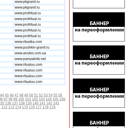
www.pkgranit.ru
www.pkgranit.ru
www.profritual.ru
www.profritual.ru
www.profritual.ru
www.profritual.ru
www.profritual.ru
www.ritualka.com
www.pushkin-granit.ru
www.anubis.com.ua
www.pamyatniki.net
www.ritualuu.com
www.ritualuu.com
www.ritualuu.com
www.ritualuu.com
44
45
46
47
48
49
50
51
52
53
54
55
56
96
97
98
99
100
101
102
103
104
105
106
135
136
137
138
139
140
141
142
143
1
172
173
174
175
176
177
178
179