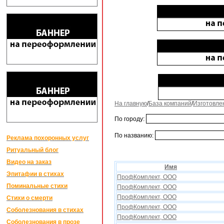
На главную
/
База компаний
/
Изготовле
По городу:
По названию:
Реклама похоронных услуг
Ритуальный блог
Видео на заказ
Имя
Эпитафии в стихах
ПрофКомплект, ООО
Поминальные стихи
ПрофКомплект, ООО
ПрофКомплект, ООО
Стихи о смерти
ПрофКомплект, ООО
Соболезнования в стихах
ПрофКомплект, ООО
Соболезнования в прозе