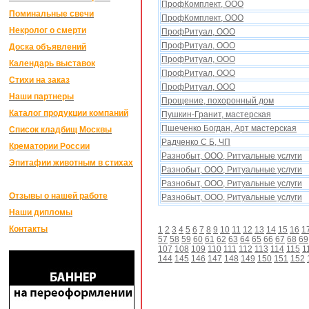
ПрофКомплект, ООО
Поминальные свечи
ПрофКомплект, ООО
Некролог о смерти
ПрофРитуал, ООО
ПрофРитуал, ООО
Доска объявлений
ПрофРитуал, ООО
Календарь выставок
ПрофРитуал, ООО
Стихи на заказ
ПрофРитуал, ООО
Наши партнеры
Прощение, похоронный дом
Каталог продукции компаний
Пушкин-Гранит, мастерская
Пшеченко Богдан, Арт мастерская
Список кладбищ Москвы
Радченко С Б, ЧП
Крематории России
Разнобыт, ООО, Ритуальные услуги
Эпитафии животным в стихах
Разнобыт, ООО, Ритуальные услуги
Разнобыт, ООО, Ритуальные услуги
Отзывы о нашей работе
Разнобыт, ООО, Ритуальные услуги
Наши дипломы
Контакты
1
2
3
4
5
6
7
8
9
10
11
12
13
14
15
16
1
57
58
59
60
61
62
63
64
65
66
67
68
69
107
108
109
110
111
112
113
114
115
1
144
145
146
147
148
149
150
151
152