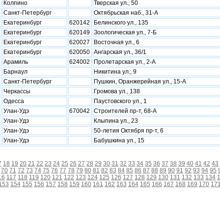
Колпино
Тверская ул., 50
Санкт-Петербург
Октябрьская наб., 31-А
Екатеринбург
620142
Белинского ул., 135
Екатеринбург
620149
Зоологическая ул., 7-Б
Екатеринбург
620027
Восточная ул., 6
Екатеринбург
620050
Ангарская ул., 36/1
Арамиль
624002
Пролетарская ул., 2-А
Барнаул
Никитина ул., 9
Санкт-Петербург
Пушкин, Оранжерейная ул., 15-А
Черкассы
Громова ул., 138
Одесса
Паустовского ул., 1
Улан-Удэ
670042
Строителей пр-т, 68-А
Улан-Удэ
Клыпина ул., 23
Улан-Удэ
50-летия Октября пр-т, 6
Улан-Удэ
Бабушкина ул., 15
7
18
19
20
21
22
23
24
25
26
27
28
29
30
31
32
33
34
35
36
37
38
39
40
41
42
43
70
71
72
73
74
75
76
77
78
79
80
81
82
83
84
85
86
87
88
89
90
91
92
93
94
95
16
117
118
119
120
121
122
123
124
125
126
127
128
129
130
131
132
133
134
153
154
155
156
157
158
159
160
161
162
163
164
165
166
167
168
169
170
17