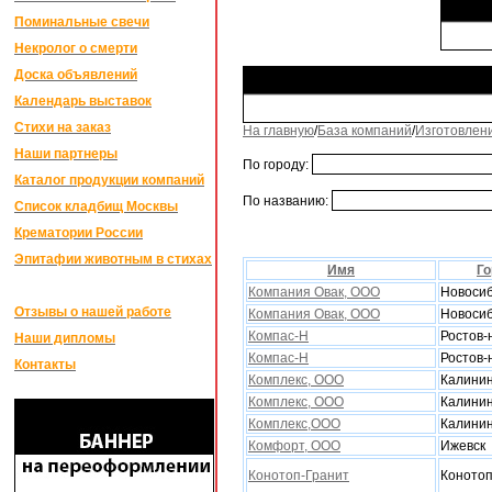
Поминальные свечи
Некролог о смерти
Доска объявлений
Календарь выставок
Стихи на заказ
На главную
/
База компаний
/
Изготовлен
Наши партнеры
По городу:
Каталог продукции компаний
По названию:
Список кладбищ Москвы
Крематории России
Эпитафии животным в стихах
Имя
Го
Компания Овак, ООО
Новоси
Отзывы о нашей работе
Компания Овак, ООО
Новоси
Компас-Н
Ростов-
Наши дипломы
Компас-Н
Ростов-
Контакты
Комплекс, ООО
Калини
Комплекс, ООО
Калини
Комплекс,ООО
Калини
Комфорт, ООО
Ижевск
Конотоп-Гранит
Коното