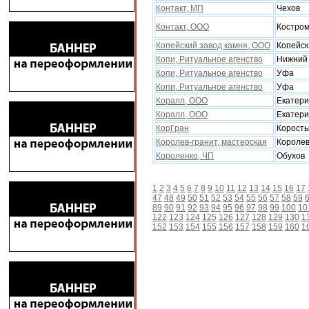
Контакт, МП
Чехов
Контакт, ООО
Костро
Копейский завод камня, ООО
Копейск
Копи, Ритуальное агенство
Нижний 
Копи, Ритуальное агенство
Уфа
Копи, Ритуальное агенство
Уфа
Коралл, ООО
Екатери
Коралл, ООО
Екатери
КорГран
Корост
Королев-гранит, мастерская
Короле
Короленко, ЧП
Обухов
1
2
3
4
5
6
7
8
9
10
11
12
13
14
15
16
17
47
48
49
50
51
52
53
54
55
56
57
58
59
89
90
91
92
93
94
95
96
97
98
99
100
10
122
123
124
125
126
127
128
129
130
1
152
153
154
155
156
157
158
159
160
1