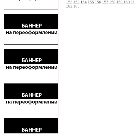
152
153
154
155
156
157
158
159
160
1
182
183