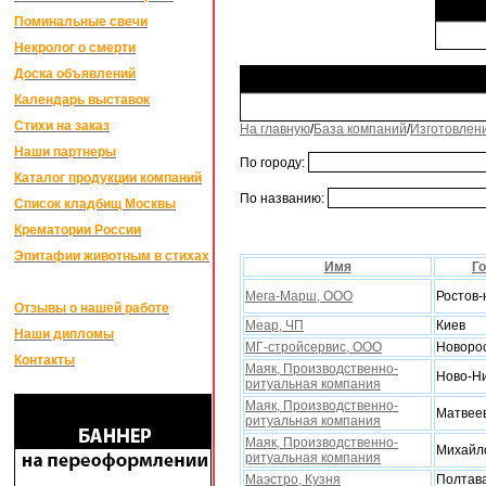
Поминальные свечи
Некролог о смерти
Доска объявлений
Календарь выставок
Стихи на заказ
На главную
/
База компаний
/
Изготовлен
Наши партнеры
По городу:
Каталог продукции компаний
По названию:
Список кладбищ Москвы
Крематории России
Эпитафии животным в стихах
Имя
Г
Мега-Марш, ООО
Ростов-
Отзывы о нашей работе
Меар, ЧП
Киев
Наши дипломы
МГ-стройсервис, ООО
Новоро
Контакты
Маяк, Производственно-
Ново-Н
ритуальная компания
Маяк, Производственно-
Матвее
ритуальная компания
Маяк, Производственно-
Михайл
ритуальная компания
Маэстро, Кузня
Полтав