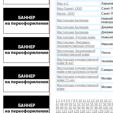
Мац и С
Xарьков
Мах-Гранит, ООО
Санкт-П
Матис, ООО
Санкт-П
Нижний
Мастерские Белякова
Новгор
Мастерские Белякова
Дзержи
Мастерские Белякова
Дзержи
Мастерская, Русская ковка
Новоси
Мастерская, Рекламно-
Иванов
производственная группа
Мастерская Эксклюзивной
Пенза
Xудожественной ковки
Мастерская художественной
Челяби
ковки Ф-арт
Мастерская художественной
Самара
ковки и металлоконструкций
Мастерская художественной
Москва
ковки 71 цех
Мастерская художественной
Москва
ковки
1
2
3
4
5
6
7
8
9
10
11
12
13
14
15
16
17
47
48
49
50
51
52
53
54
55
56
57
58
59
89
90
91
92
93
94
95
96
97
98
99
100
10
122
123
124
125
126
127
128
129
130
1