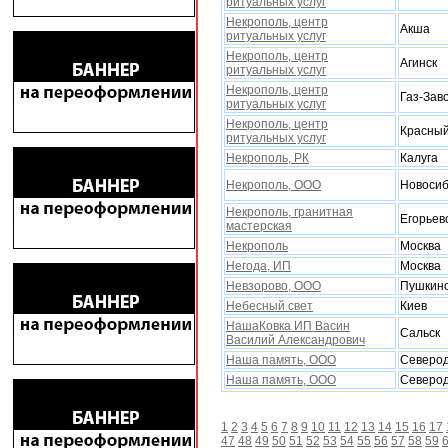
ритуальных услуг
Некрополь, центр
Акша
ритуальных услуг
Некрополь, центр
Агинск
ритуальных услуг
Некрополь, центр
Газ-Зав
ритуальных услуг
Некрополь, центр
Красный
ритуальных услуг
Некрополь, РК
Калуга
Некрополь, ООО
Новосиб
Некрополь, гранитная
Егорьев
мастерская
Некрополь
Москва
Негода, ИП
Москва
Невзорово, ООО
Пушкин
Небесный свет
Киев
НашаКовка ИП Васин
Сальск
Василий Александрович
Наша память, ООО
Северод
Наша память, ООО
Северод
1
2
3
4
5
6
7
8
9
10
11
12
13
14
15
16
17
47
48
49
50
51
52
53
54
55
56
57
58
59