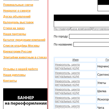
Поминальные свечи
Некролог о смерти
Доска объявлений
Календарь выставок
Стихи на заказ
На главную
/
База компаний
/
Изготовлен
Наши партнеры
По городу:
Каталог продукции компаний
По названию:
Список кладбищ Москвы
Крематории России
Эпитафии животным в стихах
Имя
Го
Некрополь, центр
Нерчинс
ритуальных услуг
Отзывы о нашей работе
Некрополь, центр
Сретенс
Наши дипломы
ритуальных услуг
Контакты
Некрополь, центр
Улеты
ритуальных услуг
Некрополь, центр
Шилка
ритуальных услуг
Некрополь, центр
Ясногор
ритуальных услуг
Некрополь, центр
Чита