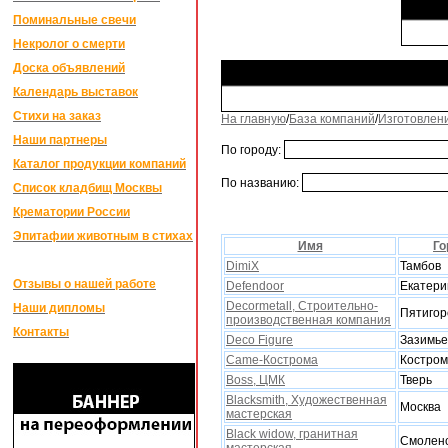
Поминальные свечи
Некролог о смерти
Доска объявлений
Календарь выставок
Стихи на заказ
На главную
/
База компаний
/
Изготовлен
Наши партнеры
По городу:
Каталог продукции компаний
По названию:
Список кладбищ Москвы
Крематории России
Эпитафии животным в стихах
Имя
Го
DimiX
Тамбов
Отзывы о нашей работе
Defendoor
Екатери
Decormetall, Строительно-
Наши дипломы
Пятигор
производственная компания
Контакты
Deco Figure
Зазимье
Came-Кострома
Костро
Boss, ЦМК
Тверь
Blacksmith, Xудожественная
Москва
мастерская
Black widow, гранитная
Смолен