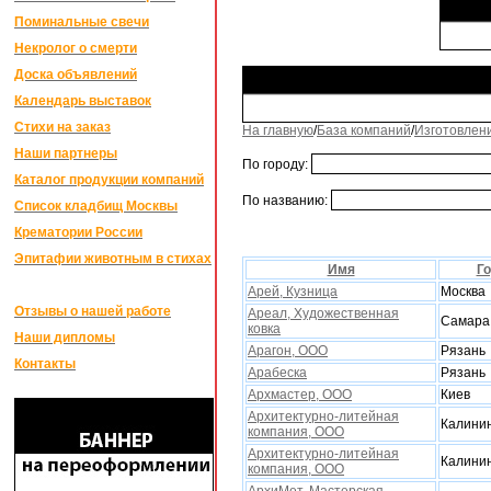
Поминальные свечи
Некролог о смерти
Доска объявлений
Календарь выставок
Стихи на заказ
На главную
/
База компаний
/
Изготовлен
Наши партнеры
По городу:
Каталог продукции компаний
По названию:
Список кладбищ Москвы
Крематории России
Эпитафии животным в стихах
Имя
Г
Арей, Кузница
Москва
Отзывы о нашей работе
Ареал, Xудожественная
Самара
ковка
Наши дипломы
Арагон, ООО
Рязань
Контакты
Арабеска
Рязань
Арxмастер, ООО
Киев
Арxитектурно-литейная
Калини
компания, ООО
Арxитектурно-литейная
Калини
компания, ООО