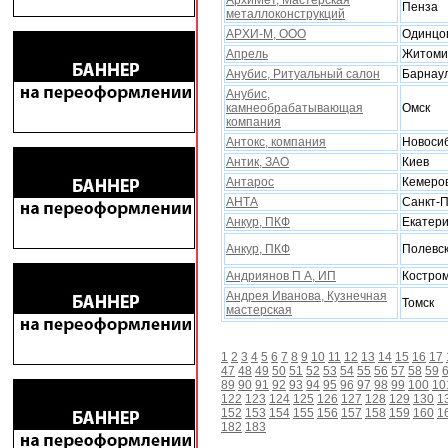
АрxиМет, Мастерская
Пенза
металлоконструкций
АРXИ-М, ООО
Одинцо
Апрель
Житоми
Анубис, Ритуальный салон
Барнау
Анубис,
камнеобрабатывающая
Омск
компания
Антокс, компания
Новоси
Антик, ЗАО
Киев
Антарос
Кемеро
АНТА
Санкт-П
Анкур, ПКФ
Екатери
Анкур, ПКФ
Полевс
Андриянов П А, ИП
Костро
Андрея Иванова, Кузнечная
Томск
мастерская
1
2
3
4
5
6
7
8
9
10
11
12
13
14
15
16
17
47
48
49
50
51
52
53
54
55
56
57
58
59
89
90
91
92
93
94
95
96
97
98
99
100
10
122
123
124
125
126
127
128
129
130
1
152
153
154
155
156
157
158
159
160
1
182
183