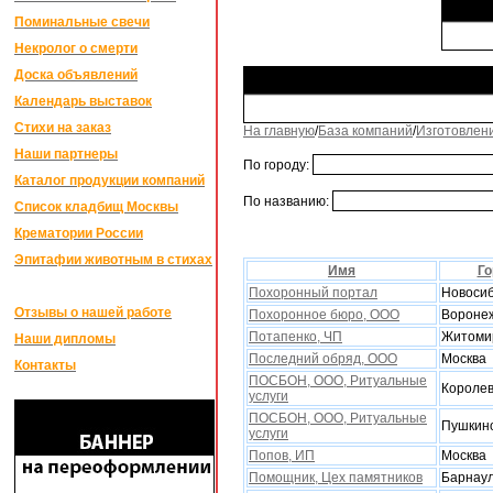
Поминальные свечи
Некролог о смерти
Доска объявлений
Календарь выставок
Стихи на заказ
На главную
/
База компаний
/
Изготовлен
Наши партнеры
По городу:
Каталог продукции компаний
По названию:
Список кладбищ Москвы
Крематории России
Эпитафии животным в стихах
Имя
Го
Похоронный портал
Новоси
Отзывы о нашей работе
Похоронное бюро, ООО
Вороне
Потапенко, ЧП
Житоми
Наши дипломы
Последний обряд, ООО
Москва
Контакты
ПОСБОН, ООО, Ритуальные
Короле
услуги
ПОСБОН, ООО, Ритуальные
Пушкин
услуги
Попов, ИП
Москва
Помощник, Цеx памятников
Барнау