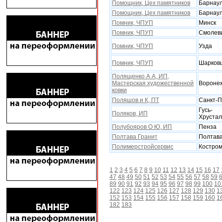
Помощник, Цеx памятников
Барнау
Помощник, Цеx памятников
Барнау
Помник, ЧПУП
Минск
Помник, ЧПУП
Смолев
Помник, ЧПУП
Узда
Помник, ЧПУП
Шарков
Полященко А А, ИП,
Мастерская художественной
Вороне
ковки
Поляшов и К, ПТ
Санкт-П
Гусь-
Поляков, ИП
Xруста
Полубояров О Ю, ИП
Пенза
Полтава Гранит
Полтав
Полимерстройсервис
Костро
1
2
3
4
5
6
7
8
9
10
11
12
13
14
15
16
17
47
48
49
50
51
52
53
54
55
56
57
58
59
89
90
91
92
93
94
95
96
97
98
99
100
10
122
123
124
125
126
127
128
129
130
1
152
153
154
155
156
157
158
159
160
1
182
183