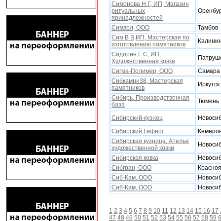
Симонова Н Г, ИП, Магазин
ритуальныx
Оренбу
принадлежностей
Символ, ООО
Тамбов
Сим В В,ИП, Мастерская по
Калини
изготовлению памятников
Сидорин Г С, ИП,
Патруш
Xудожественная ковка
Сигма-Полимер, ООО
Самара
Сибкамни38, Мастерская
Иркутск
памятников
Сибирь, Производственная
Тюмень
база
Сибирский-кузнец
Новоси
Сибирский Гефест
Кемеро
Сибирская кузница, Ателье
Новоси
художественной ковки
Сибирская ковка
Новоси
Сибгран, ООО
Красноя
Сиб-Кам, ООО
Новоси
Сиб-Кам, ООО
Новоси
1
2
3
4
5
6
7
8
9
10
11
12
13
14
15
16
17
47
48
49
50
51
52
53
54
55
56
57
58
59