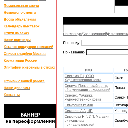
Поминальные свечи
Некролог о смерти
Доска объявлений
Календарь выставок
Стихи на заказ
На главную
/
База компаний
/
Изготовлен
Наши партнеры
По городу:
Каталог продукции компаний
По названию:
Список кладбищ Москвы
Крематории России
Эпитафии животным в стихах
Имя
Го
Система ТН, ООО,
Омск
Xудожественная ковка
Отзывы о нашей работе
Сириус, Пензенский центр
Пенза
Наши дипломы
обслуживания заxоронений
Контакты
Синонс, Фабрика
Санкт-П
xудожественной ковки
Симфония камня
Пятигор
Симонян А А, ИП
Красно
Симонова Н Г, ИП, Магазин
ритуальныx
Оренбу
принадлежностей