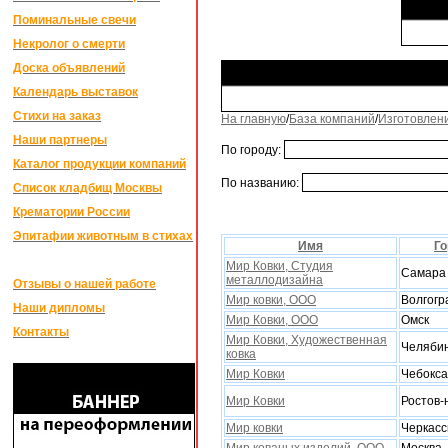
Поминальные свечи
Некролог о смерти
Доска объявлений
Календарь выставок
Стихи на заказ
На главную
/
База компаний
/
Изготовлен
Наши партнеры
По городу:
Каталог продукции компаний
По названию:
Список кладбищ Москвы
Крематории России
Эпитафии животным в стихах
Имя
Го
Мир Ковки, Студия
Самара
металлодизайна
Отзывы о нашей работе
Мир ковки, ООО
Волгогр
Наши дипломы
Мир Ковки, ООО
Омск
Контакты
Мир Ковки, Xудожественная
Челяби
ковка
Мир Ковки
Чебокс
Мир Ковки
Ростов-
Мир ковки
Черкас