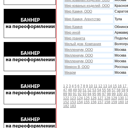
Мир кованых изделий, ООО
Москва
Мир кованыx изделий, ООО
Красноя
Мир Камня, ООО
Сарато
Мир Камня, Агентство
Тула
Мир Камня
Обнинс
Мир иной
Армави
Мир гранита
Подоль
Милый дом, Компания
Волгогр
Миллениум, ООО
Москва
Миллениум, ООО
Москва
Миллениум, ООО
Москва
Микрон В, ООО
Россош
Миарм
Москва
1
2
3
4
5
6
7
8
9
10
11
12
13
14
15
16
17
47
48
49
50
51
52
53
54
55
56
57
58
59
89
90
91
92
93
94
95
96
97
98
99
100
10
122
123
124
125
126
127
128
129
130
1
152
153
154
155
156
157
158
159
160
1
182
183