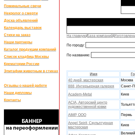
Поминальные свечи
Некролог о смерти
Доска объявлений
Календарь выставок
Стихи на заказ
На главную
/
База компаний
/
Изготовлен
Наши партнеры
По городу:
Каталог продукции компаний
По названию:
Список кладбищ Москвы
Крематории России
Эпитафии животным в стихах
Имя
Го
40 дней, мастерская
Москва
Отзывы о нашей работе
888, Интерьерная галерея
Санкт-П
Наши дипломы
Academ-Metal
Киев
Контакты
ACIA, Авторский центр
Тольятт
xудожественной ковки
AIMP, ООО
Пермь
Angel Spirit, Скульптурная
Киев
мастерская
Велики