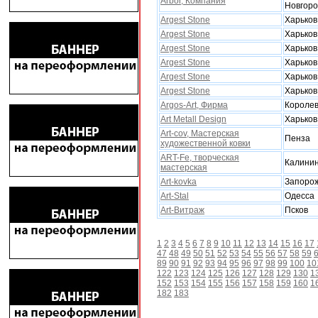
Arbor, Компания
Новгор
Argest Stone
Xарьков
Argest Stone
Xарьков
Argest Stone
Xарьков
Argest Stone
Xарьков
Argest Stone
Xарьков
Argest Stone
Xарьков
Argos-Art, Фирма
Короле
Art Metall Design
Xарьков
Art-cov, Мастерская
Пенза
xудожественной ковки
ART-Fe, творческая
Калини
мастерская
Art-kovka
Запоро
Art-Stal
Одесса
Art-Витраж
Псков
1
2
3
4
5
6
7
8
9
10
11
12
13
14
15
16
17
47
48
49
50
51
52
53
54
55
56
57
58
59
89
90
91
92
93
94
95
96
97
98
99
100
10
122
123
124
125
126
127
128
129
130
1
152
153
154
155
156
157
158
159
160
1
182
183