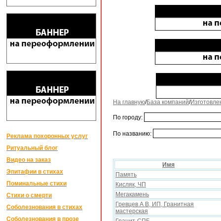
На главную
/
База компаний
/
Изготовле
По городу:
По названию:
Реклама похоронных услуг
Ритуальный блог
Видео на заказ
Имя
Эпитафии в стихах
Память
Поминальные стихи
Кисляк, ЧП
Мегакамень
Стихи о смерти
Гревцев А В, ИП, Гранитная
Соболезнования в стихах
мастерская
Соболезнования в прозе