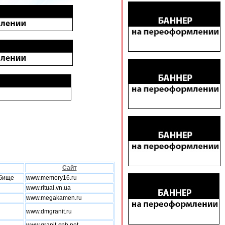
Сайт
дбище
www.memory16.ru
www.ritual.vn.ua
www.megakamen.ru
www.dmgranit.ru