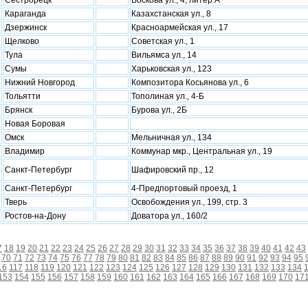
Сестрорецк
Воскова ул., 4, литер А
Караганда
Казахстанская ул., 8
Дзержинск
Красноармейская ул., 17
Щелково
Советская ул., 1
Тула
Вильямса ул., 14
Сумы
Харьковская ул., 123
Нижний Новгород
Композитора Косьянова ул., 6
Тольятти
Тополиная ул., 4-Б
Брянск
Бурова ул., 2Б
Новая Боровая
Омск
Мельничная ул., 134
Владимир
Коммунар мкр., Центральная ул., 19
Санкт-Петербург
Шафировский пр., 12
Санкт-Петербург
4-Предпортовый проезд, 1
Тверь
Освобождения ул., 199, стр. 3
Ростов-на-Дону
Доватора ул., 160/2
7
18
19
20
21
22
23
24
25
26
27
28
29
30
31
32
33
34
35
36
37
38
39
40
41
42
43
70
71
72
73
74
75
76
77
78
79
80
81
82
83
84
85
86
87
88
89
90
91
92
93
94
95
16
117
118
119
120
121
122
123
124
125
126
127
128
129
130
131
132
133
134
153
154
155
156
157
158
159
160
161
162
163
164
165
166
167
168
169
170
17