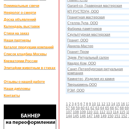
Гранит-СПБ
Поминальные свечи
Garant-co, Граверная мастерская
КП РУСТОУН, ООО
Некролог о смерти
Гранитная мастерская
Доска объявлений
Стелла-Тула, ООО
Календарь выставок
Фабрика памятников
Стихи на заказ
Скульптурная мастерская
Наши партнеры
Гранит, ООО
Данила-Мастер
Каталог продукции компаний
Гранит Пром
Список кладбищ Москвы
Эдем, Ритуальный салон
Крематории России
Квадро Ком, ООО
Эпитафии животным в стихах
Санкт-Петербургская ритуальная
компания
Камнетес, Изделия из камня
Отзывы о нашей работе
Тверькамень,ООО
Наши дипломы
РЭИ, ООО
Контакты
1
2
3
4
5
6
7
8
9
10
11
12
13
14
15
16
1
57
58
59
60
61
62
63
64
65
66
67
68
69
107
108
109
110
111
112
113
114
115
1
144
145
146
147
148
149
150
151
152