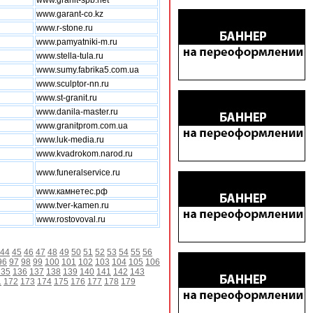
www.granit-spb.net
www.garant-co.kz
www.r-stone.ru
www.pamyatniki-m.ru
www.stella-tula.ru
www.sumy.fabrika5.com.ua
www.sculptor-nn.ru
www.st-granit.ru
www.danila-master.ru
www.granitprom.com.ua
www.luk-media.ru
www.kvadrokom.narod.ru
www.funeralservice.ru
www.камнетес.рф
www.tver-kamen.ru
www.rostovoval.ru
44
45
46
47
48
49
50
51
52
53
54
55
56
96
97
98
99
100
101
102
103
104
105
106
135
136
137
138
139
140
141
142
143
1
172
173
174
175
176
177
178
179