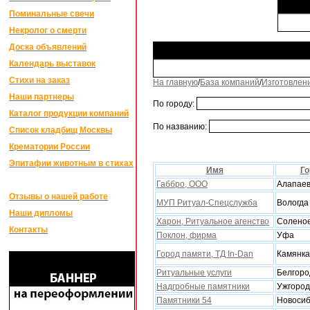
Поминальные свечи
Некролог о смерти
Доска объявлений
Календарь выставок
Стихи на заказ
На главную
/
База компаний
/
Изготовлен
Наши партнеры
По городу:
Каталог продукции компаний
По названию:
Список кладбищ Москвы
Крематории России
Эпитафии животным в стихах
Имя
Го
Габбро, ООО
Алапаев
Отзывы о нашей работе
МУП Ритуал-Спецслужба
Вологда
Наши дипломы
Xарон, Ритуальное агенство
Солено
Контакты
Поклон, фирма
Уфа
Город памяти, ТД In-Dan
Камянка
Ритуальные услуги
Белгоро
Надгробные памятники
Ужгород
Памятники 54
Новосиб