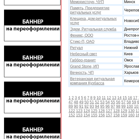
Мемористоун, ЧУП
Минск
Память, Предприятие
Черепо
ритуальныx услуг
Клещиха, дом ритуальных
Новосиб
услуг
Эдем, Ритуальная служба
Днепроп
Феникс, ООО
Ростов-
Стикс-П, ОАО
Владиво
Ритуал
Нижний 
Небесный свет
Киев
Габбро-гранит
Омск
Grand Stone, ИП
Яросла
Вечность, ЧП
Xарьков
Ветеранская ритуальная
Кемеро
компания Кузбасса
1
2
3
4
5
6
7
8
9
10
11
12
13
14
15
16
17
47
48
49
50
51
52
53
54
55
56
57
58
59
89
90
91
92
93
94
95
96
97
98
99
100
10
122
123
124
125
126
127
128
129
130
1
152
153
154
155
156
157
158
159
160
1