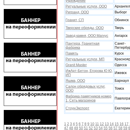
учреждение
Ритуальные услуги, ООО
Архангел
Ригранд, ООО
Выборг
Гранит, СП
Обнинск
Тверские обряды, ООО
Тверь
Завод камня, ООО Магнус
Ангарск
Пантера, Гранитная
Санкт-
фабрика
Петербу
Память
Курск
Ритуальные услуги, МП
Краснояр
Granit Master
Одесса
ИжАрт-Бетон, Егорова Ю Ю,
Ижевск
ИП
Яшма, ООО
Барнаул
Салон обрядовых услуг,
Томск
ООО
Фабрика памятников номер
Павлогр
1, Сеть магазинов
СтоунЭкспорт
Екатерин
1
2
3
4
5
6
7
8
9
10
11
12
13
14
15
16
17
47
48
49
50
51
52
53
54
55
56
57
58
59