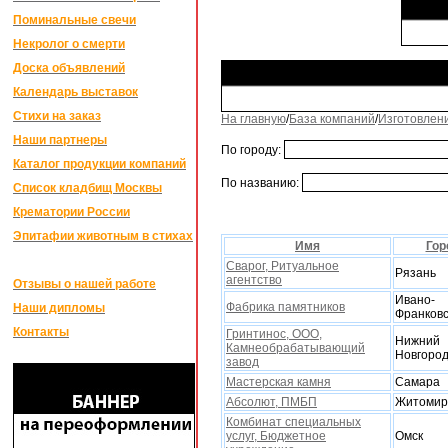
Поминальные свечи
Некролог о смерти
Доска объявлений
Календарь выставок
Стихи на заказ
На главную
/
База компаний
/
Изготовлен
Наши партнеры
По городу:
Каталог продукции компаний
По названию:
Список кладбищ Москвы
Крематории России
Эпитафии животным в стихах
Имя
Гор
Сварог, Ритуальное
Рязань
агентство
Отзывы о нашей работе
Ивано-
Фабрика памятников
Наши дипломы
Франковс
Контакты
Гринтинос, ООО,
Нижний
Камнеобрабатывающий
Новгоро
завод
Мастерская камня
Самара
Абсолют, ПМБП
Житомир
Комбинат специальныx
услуг, Бюджетное
Омск