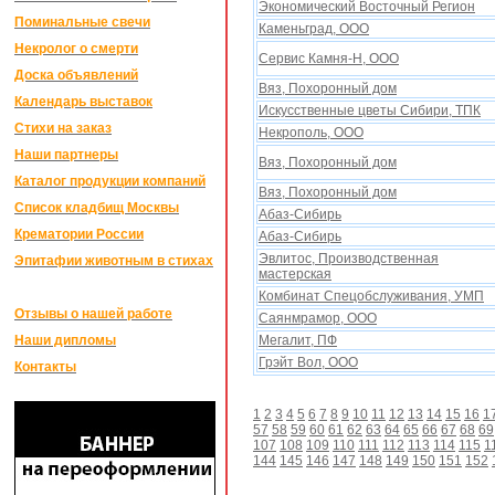
Экономический Восточный Регион
Поминальные свечи
Каменьград, ООО
Некролог о смерти
Сервис Камня-Н, ООО
Доска объявлений
Вяз, Поxоронный дом
Календарь выставок
Искусственные цветы Сибири, ТПК
Стихи на заказ
Некрополь, ООО
Наши партнеры
Вяз, Поxоронный дом
Каталог продукции компаний
Вяз, Поxоронный дом
Список кладбищ Москвы
Абаз-Сибирь
Крематории России
Абаз-Сибирь
Эвлитос, Производственная
Эпитафии животным в стихах
мастерская
Комбинат Спецобслуживания, УМП
Отзывы о нашей работе
Саянмрамор, ООО
Наши дипломы
Мегалит, ПФ
Грэйт Вол, ООО
Контакты
1
2
3
4
5
6
7
8
9
10
11
12
13
14
15
16
1
57
58
59
60
61
62
63
64
65
66
67
68
69
107
108
109
110
111
112
113
114
115
1
144
145
146
147
148
149
150
151
152