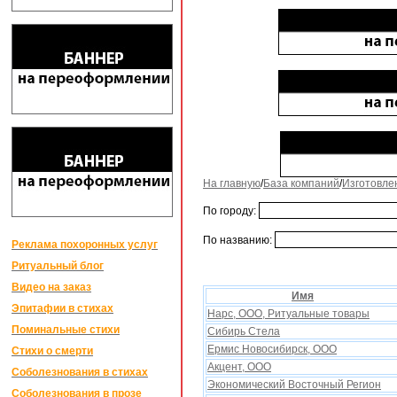
На главную
/
База компаний
/
Изготовле
По городу:
По названию:
Реклама похоронных услуг
Ритуальный блог
Видео на заказ
Имя
Эпитафии в стихах
Нарс, ООО, Ритуальные товары
Поминальные стихи
Сибирь Стела
Ермис Новосибирск, ООО
Стихи о смерти
Акцент, ООО
Соболезнования в стихах
Экономический Восточный Регион
Соболезнования в прозе