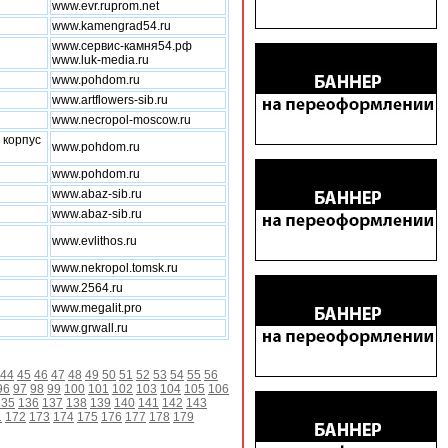
www.evr.ruprom.net
www.kamengrad54.ru
www.сервис-камня54.рф
www.luk-media.ru
www.pohdom.ru
www.artflowers-sib.ru
www.necropol-moscow.ru
 корпус
www.pohdom.ru
www.pohdom.ru
www.abaz-sib.ru
www.abaz-sib.ru
www.evlithos.ru
www.nekropol.tomsk.ru
www.2564.ru
www.megalit.pro
www.grwall.ru
44
45
46
47
48
49
50
51
52
53
54
55
56
96
97
98
99
100
101
102
103
104
105
106
135
136
137
138
139
140
141
142
143
1
172
173
174
175
176
177
178
179