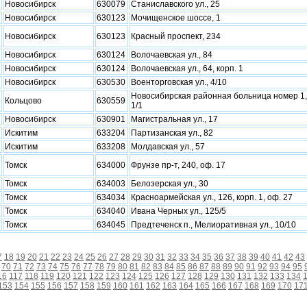
Новосибирск
630079
Станиславского ул., 25
Новосибирск
630123
Мочищенское шоссе, 1
Новосибирск
630123
Красный проспект, 234
Новосибирск
630124
Волочаевская ул., 84
Новосибирск
630124
Волочаевская ул., 64, корп. 1
Новосибирск
630530
Военторговская ул., 4/10
Новосибирская районная больница номер 1,
Кольцово
630559
1/1
Новосибирск
630901
Магистральная ул., 17
Искитим
633204
Партизанская ул., 82
Искитим
633208
Молдавская ул., 57
Томск
634000
Фрунзе пр-т, 240, оф. 17
Томск
634003
Белозерская ул., 30
Томск
634034
Красноармейская ул., 126, корп. 1, оф. 27
Томск
634040
Ивана Черных ул., 125/5
Томск
634045
Предтеченск п., Мелиоративная ул., 10/10
7
18
19
20
21
22
23
24
25
26
27
28
29
30
31
32
33
34
35
36
37
38
39
40
41
42
43
70
71
72
73
74
75
76
77
78
79
80
81
82
83
84
85
86
87
88
89
90
91
92
93
94
95
16
117
118
119
120
121
122
123
124
125
126
127
128
129
130
131
132
133
134
153
154
155
156
157
158
159
160
161
162
163
164
165
166
167
168
169
170
17