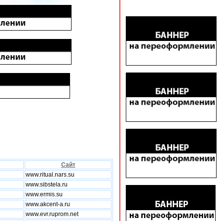
Сайт
www.ritual.nars.su
www.sibstela.ru
www.ermis.su
www.akcent-a.ru
www.evr.ruprom.net