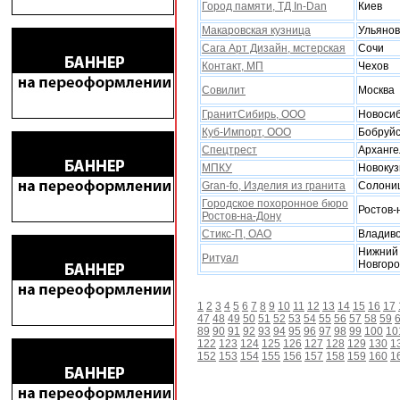
Город памяти, ТД In-Dan
Киев
Макаровская кузница
Ульянов
Сага Арт Дизайн, мстерская
Сочи
Контакт, МП
Чехов
Совилит
Москва
ГранитСибирь, ООО
Новоси
Куб-Импорт, ООО
Бобруйс
Спецтрест
Арханге
МПКУ
Новокуз
Gran-fo, Изделия из гранита
Солони
Городское похоронное бюро
Ростов-
Ростов-на-Дону
Стикс-П, ОАО
Владиво
Нижний
Ритуал
Новгор
1
2
3
4
5
6
7
8
9
10
11
12
13
14
15
16
17
47
48
49
50
51
52
53
54
55
56
57
58
59
89
90
91
92
93
94
95
96
97
98
99
100
10
122
123
124
125
126
127
128
129
130
1
152
153
154
155
156
157
158
159
160
1