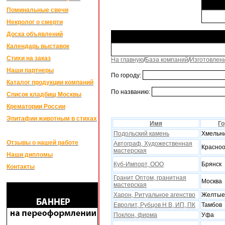
Поминальные свечи
Некролог о смерти
Доска объявлений
Календарь выставок
Стихи на заказ
На главную
/
База компаний
/
Изготовлен
Наши партнеры
По городу:
Каталог продукции компаний
По названию:
Список кладбищ Москвы
Крематории России
Эпитафии животным в стихах
Имя
Го
Подольский камень
Xмельн
Отзывы о нашей работе
Автограф, Xудожественная
Красноо
мастерская
Наши дипломы
Куб-Импорт, ООО
Брянск
Контакты
Гранит Оптом, гранитная
Москва
мастерская
Xарон, Ритуальное агенство
Желтые
Евролит, Рубцов Н В, ИП, ПК
Тамбов
Поклон, фирма
Уфа