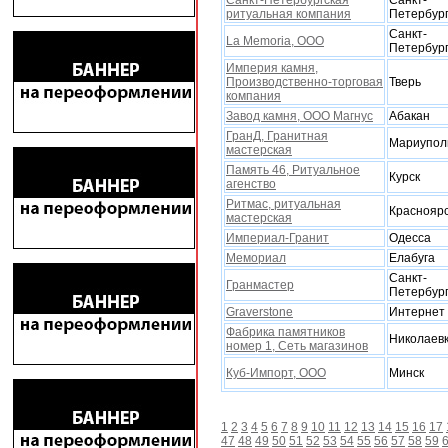
Санкт-Петербургская
Санкт-
ритуальная компания
Петербур
Санкт-
La Memoria, ООО
Петербур
Империя камня,
Производственно-торговая
Тверь
компания
Завод камня, ООО Магнус
Абакан
ГранД, Гранитная
Мариупол
мастерская
Память 46, Ритуальное
Курск
агенство
Ритмас, ритуальная
Краснояр
мастерская
Империал-Гранит
Одесса
Мемориал
Елабуга
Санкт-
Гранмастер
Петербур
Graverstone
Интернет
Фабрика памятников
Николаев
номер 1, Сеть магазинов
Куб-Импорт, ООО
Минск
1
2
3
4
5
6
7
8
9
10
11
12
13
14
15
16
17
47
48
49
50
51
52
53
54
55
56
57
58
59