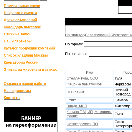
Поминальные свечи
Некролог о смерти
Доска объявлений
Календарь выставок
Стихи на заказ
На главную
/
База компаний
/
Изготовлен
Наши партнеры
По городу:
Каталог продукции компаний
По названию:
Список кладбищ Москвы
Крематории России
Эпитафии животным в стихах
Имя
Горо
Стелла-Тула, ООО
Тула
Отзывы о нашей работе
Фабрика памятников
Черкассы
Нижний
Наши дипломы
НН Гранит
Новгород
Контакты
Стикс
Самара
Влада, МСП
Житомир
Кацина Т М, ИП, Мемориал
Омск
гранит
Санкт-
Фотокерамика, ПО
Петербур