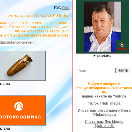
РУС
ENG
Ритуальный блог ЛУК-Медиа
алы с данного блога можно использовать
сьменного разрешения ООО "ЛУК-МЕДИА".
Любое копирование запрещено.
в блога возможно на возмездной основе.
u
- РЕКЛАМОДАТЕЛЬ ИП Павленко С.В. ИНН: 233008852896. Erid: 2SDnjeX3
реклама
клама
Видео с похорон и
специализированных выставок
на
нашем канале на Youtube
TikTok @luk_media
Инстаграм ритуального блога
@lukmedia.ru
Инстаграм Лук-Медиа
@luk_media
клама