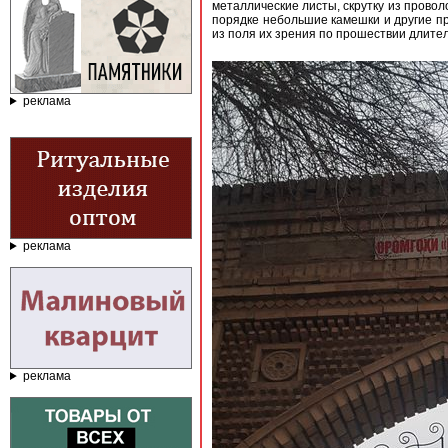
металлические листы, скрутку из прово
порядке небольшие камешки и другие пр
из поля их зрения по прошествии длите
реклама
реклама
реклама