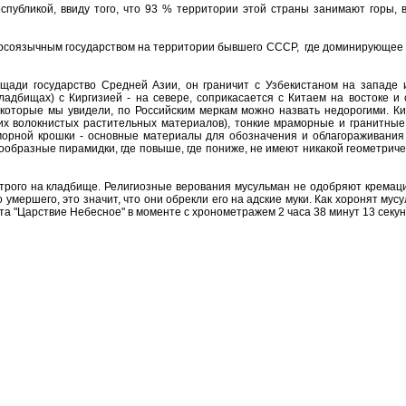
еспубликой, ввиду того, что 93 % территории этой страны занимают горы,
рсоязычным государством на территории бывшего СССР, где доминирующее 
щади государство Средней Азии, он граничит с Узбекистаном на западе 
адбищах) с Киргизией - на севере, соприкасается с Китаем на востоке и 
 которые мы увидели, по Российским меркам можно назвать недорогими. Кир
их волокнистых растительных материалов), тонкие мраморные и гранитные 
орной крошки - основные материалы для обозначения и облагораживания 
ообразные пирамидки, где повыше, где пониже, не имеют никакой геометри
рого на кладбище. Религиозные верования мусульман не одобряют кремацию
умершего, это значит, что они обрекли его на адские муки. Как хоронят мусу
та "Царствие Небесное" в моменте с хронометражем 2 часа 38 минут 13 секун