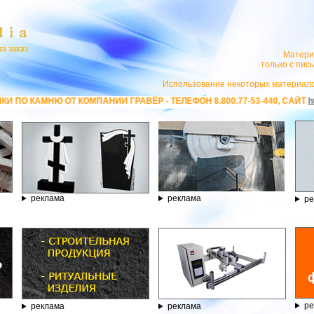
Матери
только с пи
Использование некоторых материало
ПАНИИ ГРАВЁР - ТЕЛЕФОН 8.800.77-53-440, САЙТ
https://stanok-graver.r
реклама
реклама
ре
ре
реклама
реклама