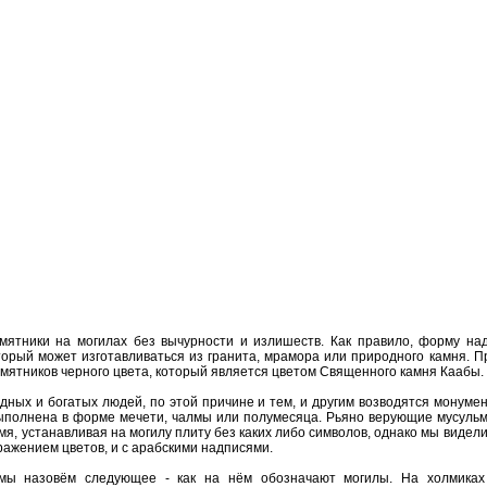
мятники на могилах без вычурности и излишеств. Как правило, форму над
оторый может изготавливаться из гранита, мрамора или природного камня. 
памятников черного цвета, который является цветом Священного камня Каабы.
едных и богатых людей, по этой причине и тем, и другим возводятся монум
выполнена в форме мечети, чалмы или полумесяца. Рьяно верующие мусульм
мя, устанавливая на могилу плиту без каких либо символов, однако мы видел
ражением цветов, и с арабскими надписями.
мы назовём следующее - как на нём обозначают могилы. На холмиках