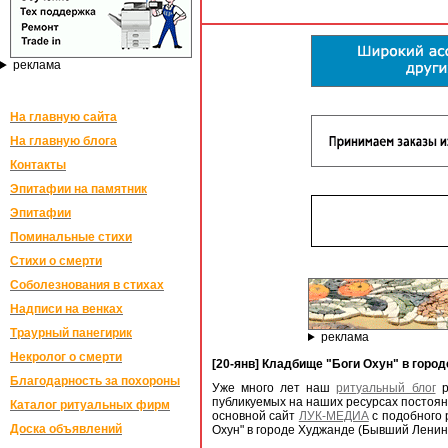
реклама
На главную сайта
На главную блога
Контакты
Эпитафии на памятник
Эпитафии
Поминальные стихи
Стихи о смерти
Соболезнования в стихах
Надписи на венках
Траурный панегирик
реклама
Некролог о смерти
[20-янв] Кладбище "Боги Охун" в горо
Благодарность за похороны
Уже много лет наш
ритуальный блог
р
публикуемых на наших ресурсах постоян
Каталог ритуальных фирм
основной сайт
ЛУК-МЕДИА
с подобного 
Доска объявлений
Охун" в городе Худжанде (Бывший Ленин