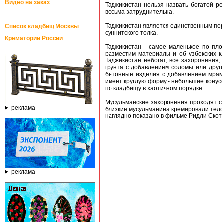
Видео на заказ
Таджикистан нельзя назвать богатой р
весьма затруднительна.
Таджикистан является единственным пе
Список кладбищ Москвы
суннитского толка.
Крематории России
Таджикистан - самое маленькое по пло
разместим материалы и об узбекских кл
Таджикистан небогат, все захоронения,
грунта с добавлением соломы или друг
бетонные изделия с добавлением мрам
имеет круглую форму - небольшие конус
по кладбищу в хаотичном порядке.
Мусульманские захоронения проходят ст
реклама
близкие мусульманина кремировали тело 
наглядно показано в фильме Ридли Скот
реклама