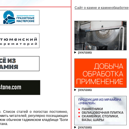
Сайт о камне и камнеобработке
реклама
реклама
Список статей о погостах постоянно,
комить читателей, регулярно посещающих
мом обычном таджикском кладбище "Боги
тана.
реклама