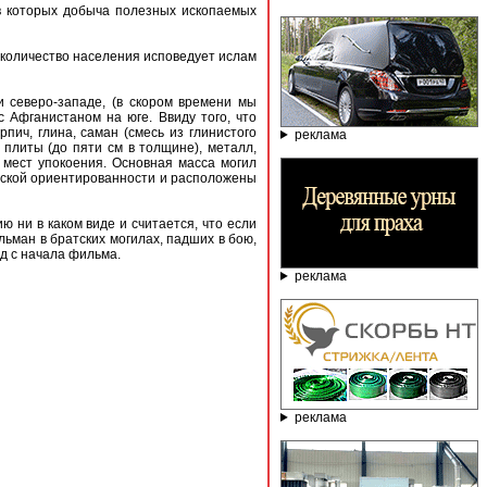
 в которых добыча полезных ископаемых
количество населения исповедует ислам
и северо-западе, (в скором времени мы
с Афганистаном на юге. Ввиду того, что
пич, глина, саман (смесь из глинистого
реклама
плиты (до пяти см в толщине), металл,
мест упокоения. Основная масса могил
ческой ориентированности и расположены
 ни в каком виде и считается, что если
льман в братских могилах, падших в бою,
д с начала фильма.
реклама
реклама