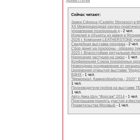
Архив статей
Сейчас читают:
Замок Сфорца (Castello Sforzesco) в 
XX Международная научно-практичес
управлению похоронным д
- 2 чел.
Изделия и объекты из камня в Япони
2026 г. Компания LEATHERSTONE участ
Свадебная выставка-продажа
- 2 чел.
Сбор денег на похороны - образец те
2025 г. Влагостойкая ритуальная фо
Написание частушек на заказ
- 1 чел.
Конференция Союза похоронных орга
Новогоднее поздравление от организ
Церемония открытия выставки "Индуст
ВДНХ
- 1 чел.
"Мемориал. Камнеобработка - 2020": 
1 чел.
Производители гробов на выставке T
1 чел.
Авто Авиа Шоу "Форсаж" 2014
- 1 чел.
Приглашаем принять участие в фестив
Правительства Москвы&
- 1 чел.