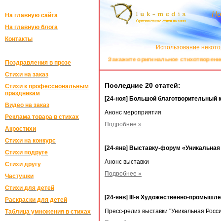
Но
На главную сайта
На главную блога
Контакты
Использование некото
Закажите оригинальное стихотворение бл
Поздравления в прозе
Стихи на заказ
Последние 20 статей:
Стихи к профессиональным
праздникам
[24-ноя] Большой благотворительный 
Видео на заказ
Анонс мероприятия
Реклама товара в стихах
Подробнее »
Акростихи
Стихи на конкурс
[24-янв] Выставку-форум «Уникальная 
Стихи подруге
Анонс выставки
Стихи другу
Подробнее »
Частушки
Стихи для детей
[24-янв] III-я Художественно-промыш
Раскраски для детей
Пресс-релиз выставки "Уникальная Росс
Таблица умножения в стихах