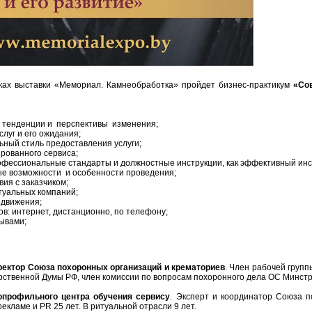
ках выставки «Мемориал. Камнеобработка» пройдет бизнес-практикум
«Сов
тенденции и перспективы изменения;
луг и его ожидания;
ный стиль предоставления услуги;
рованного сервиса;
ессиональные стандарты и должностные инструкции, как эффективный инс
е возможности и особенности проведения;
ия с заказчиком;
туальных компаний;
движения;
: интернет, дистанционно, по телефону;
ывами;
ектор Союза похоронных организаций и крематориев
. Член рабочей груп
рственной Думы РФ, член комиссии по вопросам похоронного дела ОС Минстр
опрофильного центра обучения сервису
. Эксперт и координатор Союза п
кламе и PR 25 лет. В ритуальной отрасли 9 лет.