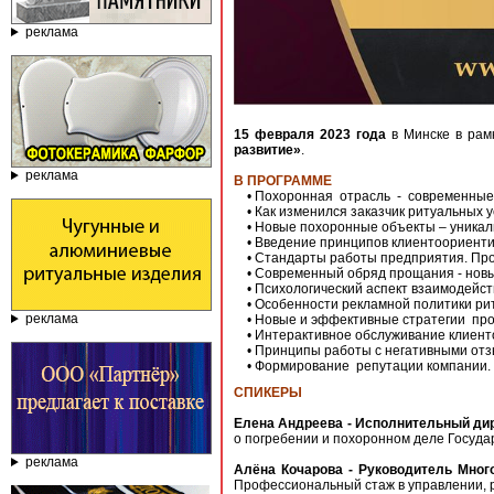
реклама
15 февраля 2023 года
в Минске в рам
развитие»
.
реклама
В ПРОГРАММЕ
• Похоронная отрасль - современные 
• Как изменился заказчик ритуальных ус
• Новые похоронные объекты – уникаль
• Введение принципов клиентоориенти
• Стандарты работы предприятия. Проф
• Современный обряд прощания - новы
• Психологический аспект взаимодейств
• Особенности рекламной политики ри
реклама
• Новые и эффективные стратегии про
• Интерактивное обслуживание клиентов
• Принципы работы с негативными отз
• Формирование репутации компании.
СПИКЕРЫ
Елена Андреева - Исполнительный дир
о погребении и похоронном деле Госуда
реклама
Алёна Кочарова - Руководитель Мног
Профессиональный стаж в управлении, ре