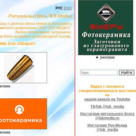
РУС
ENG
Ритуальный блог ЛУК-Медиа
алы с данного блога можно использовать
сьменного разрешения ООО "ЛУК-МЕДИА".
Любое копирование запрещено.
в блога возможно на возмездной основе.
Dc ***
ПО ФАВОРИТ
ВСЕ ВИДЫ ГРОБОВ ОТ ПРОСТЫХ ТКАНЕВЫХ ДО ЛАКИР
реклама
клама
Видео с похорон и
специализированных выставок
на
нашем канале на Youtube
TikTok @luk_media
Инстаграм ритуального блога
@lukmedia.ru
Инстаграм Лук-Медиа
@luk_media
клама