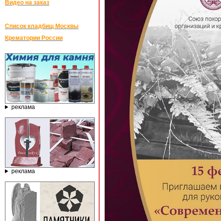
Видео на заказ
Список кладбищ Москвы
Крематории России
реклама
реклама