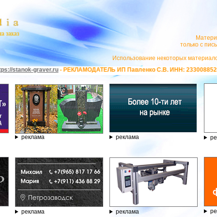
Матери
только с пи
Использование некоторых материало
- РЕКЛАМОДАТЕЛЬ ИП Павленко С.В. ИНН: 233008852896. Erid: 2SDnjeX37
реклама
реклама
ре
ре
реклама
реклама