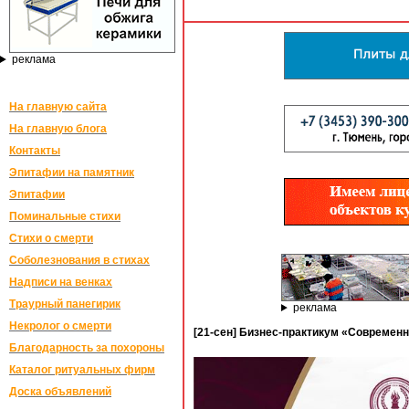
реклама
На главную сайта
На главную блога
Контакты
Эпитафии на памятник
Эпитафии
Поминальные стихи
Стихи о смерти
Соболезнования в стихах
Надписи на венках
Траурный панегирик
реклама
Некролог о смерти
[21-сен] Бизнес-практикум «Современн
Благодарность за похороны
Каталог ритуальных фирм
Доска объявлений