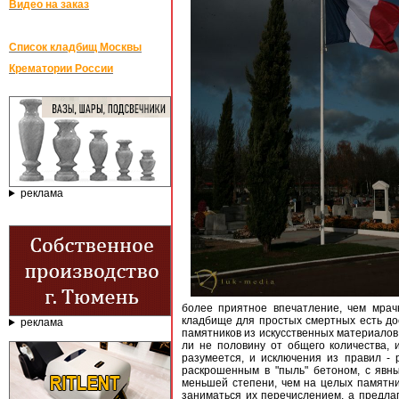
Видео на заказ
Список кладбищ Москвы
Крематории России
реклама
более приятное впечатление, чем мра
кладбище для простых смертных есть дос
реклама
памятников из искусственных материалов,
ли не половину от общего количества, 
разумеется, и исключения из правил -
раскрошенным в "пыль" бетоном, с явн
меньшей степени, чем на целых памятни
заниматься их перечислением, а предлаг