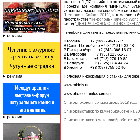
станки от "ЦТК" - наиболее оптимальный 
Проекты, где компания "МИРТЕЛС" буде
ударным и лазерным способом в скором вр
"Некрополь-Байкал 2018"
, и в Москве в
пространстве "
Некрополь - Tanexpo World
стенд "
ЦЕНТРА ТЕХНОЛОГИЙ ФОТОКЕРА
Телефоны для связи с представителями
реклама
В Москве +7 (499) 999-12-17
В Санкт-Петербурге +7 (812) 319-33-18
В Екатеринбурге +7 (343) 386-16-07
В Белгороде +7 (931) 223-61-38
В Казахстане +7 (718) 279-19-85
В Беларуси +3 (7525) 684-44-74
В Украине +38 (057) 755-02-90
реклама
Полезная информация о станках для фрез
www.mirtels.ru
www.photoceramics-center.ru
Список похоронных выставок в 2018 году
Список выставок по камнеобработке на 20
реклама
Список выставок о металлообработке на 2