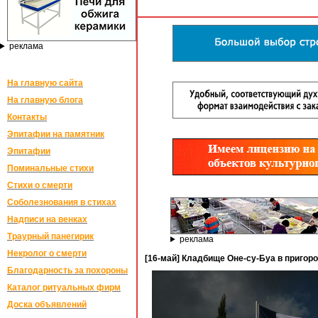
реклама
На главную сайта
На главную блога
Контакты
Эпитафии на памятник
Эпитафии
Поминальные стихи
Стихи о смерти
Соболезнования в стихах
Надписи на венках
Траурный панегирик
реклама
Некролог о смерти
[16-май] Кладбище Оне-су-Буа в пригор
Благодарность за похороны
Каталог ритуальных фирм
Доска объявлений