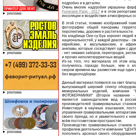
подробно и в деталях.
Очень многие надгробия украшены фар
Funeraire Paris - 2017
и в этом репортаже
реклама
инсоляции и воздействия атмосферных ос
В этой статье, помимо изображений па
фотографии общей панорамы террито
перспективы, дорожек и растительности.
На кладбище Оне-су-Буа хоронят людей 
национальностей, у каждой диаспоры - св
еврейские, и мусульманские, и афри
анклавы, которые соседствуют один с дру
реклама
- нет никаких заборов, перегородок, рег
и прочих неполиткорректных вещей.
Из-за того, что материала об этом кл
получилось гораздо больше, чем о к
скором времени мы разместим еще один 
без видеоподборки.
Данный материал появился на свет благ
выпускающей широкий спектр оборудов
мемориальных изделий, компании
реклама
ФОТОКЕРАМИКИ" (Второе название - 
является законодателем мод в росси
производителей гравировальных станков
Инвестируя в научные изыскания, пост
управления гравировальными аппаратам
своего бренда, но и уважительного к не
всём постсоветском пространстве.
Производство гравировальных станков 
профилем деятельности компании "ЦЕНТ
реклама
пополнить арсенал своего оборудования