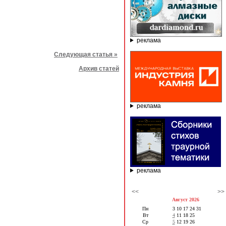
реклама
Следующая статья »
Архив статей
реклама
реклама
<<
>>
Август 2026
Пн
3
10
17
24
31
Вт
4
11
18
25
Ср
5
12
19
26