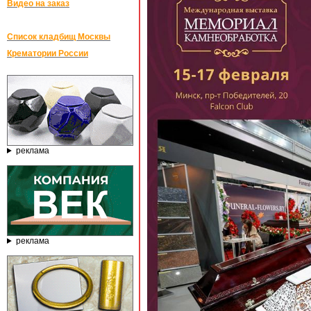
Видео на заказ
Список кладбищ Москвы
Крематории России
реклама
реклама