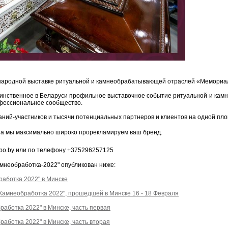
народной выставке ритуальной и камнеобрабатывающей отраслей «Мемориал
динственное в Беларуси профильное выставочное событие ритуальной и кам
фессиональное сообщество.
паний-участников и тысячи потенциальных партнеров и клиентов на одной пл
, а мы максимально широко прорекламируем ваш бренд.
po.by или по телефону +375296257125
амнеобработка-2022" опубликован ниже:
аботка 2022" в Минске
Камнеобработка 2022", прошедшей в Минске 16 - 18 Февраля
аботка 2022" в Минске, часть первая
аботка 2022" в Минске, часть вторая