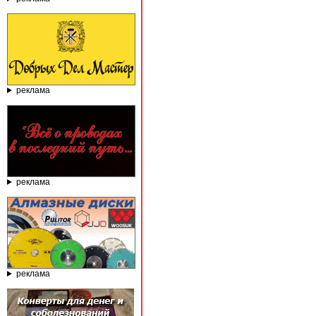
реклама
реклама
реклама