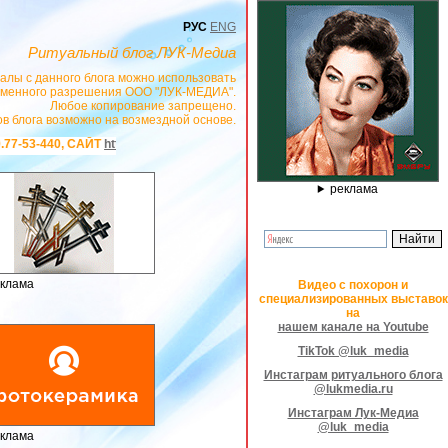
РУС
ENG
Ритуальный блог ЛУК-Медиа
алы с данного блога можно использовать
сьменного разрешения ООО "ЛУК-МЕДИА".
Любое копирование запрещено.
в блога возможно на возмездной основе.
АЙТ
https://stanok-graver.ru
- РЕКЛАМОДАТЕЛЬ ИП Павленко С.В. ИНН: 233008
реклама
клама
Видео с похорон и
специализированных выставок
на
нашем канале на Youtube
TikTok @luk_media
Инстаграм ритуального блога
@lukmedia.ru
Инстаграм Лук-Медиа
@luk_media
клама