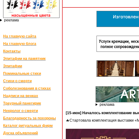
реклама
На главную сайта
На главную блога
Контакты
Эпитафии на памятник
Эпитафии
Поминальные стихи
Стихи о смерти
Соболезнования в стихах
Надписи на венках
Траурный панегирик
реклама
Некролог о смерти
[15-июн] Началось комплектование вы
Благодарность за похороны
🔥Стартовала комплектация выставки «
Каталог ритуальных фирм
Доска объявлений