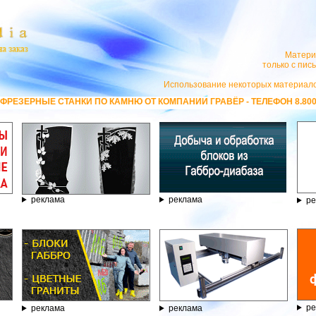
Матери
только с пи
Использование некоторых материало
АНКИ ПО КАМНЮ ОТ КОМПАНИИ ГРАВЁР - ТЕЛЕФОН 8.800.77-53-440, С
реклама
реклама
ре
ре
реклама
реклама