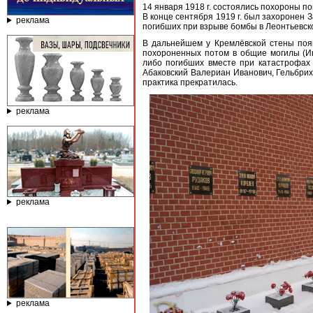
14 января 1918 г. состоялись похороны п
В конце сентября 1919 г. был захоронен 
реклама
погибших при взрыве бомбы в Леонтьевск
В дальнейшем у Кремлёвской стены поя
похороненных потом в общие могилы (Ин
либо погибших вместе при катастрофах 
Абаковский Валериан Иванович, Гельбрих
практика прекратилась.
реклама
реклама
реклама