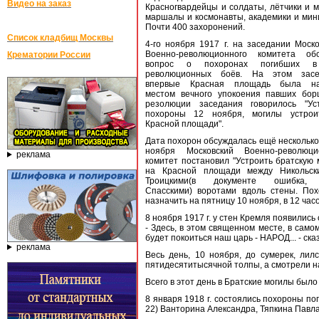
Видео на заказ
Красногвардейцы и солдаты, лётчики и м
маршалы и космонавты, академики и мин
Почти 400 захоронений.
Список кладбищ Москвы
4-го ноября 1917 г. на заседании Моско
Военно-революционного комитета об
Крематории России
вопрос о похоронах погибших 
революционных боёв. На этом засе
впервые Красная площадь была на
местом вечного упокоения павших бор
резолюции заседания говорилось "Ус
похороны 12 ноября, могилы устрои
Красной площади".
Дата похорон обсуждалась ещё несколько 
ноября Московский Военно-революци
реклама
комитет постановил "Устроить братскую 
на Красной площади между Никольск
Троицкими(в документе ошибка,
Спасскими) воротами вдоль стены. По
назначить на пятницу 10 ноября, в 12 часов
8 ноября 1917 г. у стен Кремля появились
- Здесь, в этом священном месте, в само
будет покоиться наш царь - НАРОД... - ск
реклама
Весь день, 10 ноября, до сумерек, лил
пятидесятитысячной толпы, а смотрели на
Всего в этот день в Братские могилы было
8 января 1918 г. состоялись похороны п
22) Ванторина Александра, Тяпкина Павла