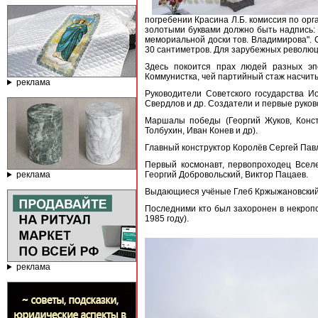
погребении Красина Л.Б. комиссия по ор
золотыми буквами должно быть надпись: Л
мемориальной доски тов. Владимирова". С
30 сантиметров. Для зарубежных революци
Здесь покоится прах людей разных эп
Коммунистка, чей партийный стаж насчит
реклама
Руководители Советского государства 
Свердлов и др. Создатели и первые руко
Маршалы победы (Георгий Жуков, Конст
Толбухин, Иван Конев и др).
Главный конструктор Королёв Сергей Пав
Первый космонавт, первопроходец Всел
реклама
Георгий Добровольский, Виктор Пацаев.
Выдающиеся учёные Глеб Кржыжановский, 
Последними кто был захоронен в некропо
1985 году).
реклама