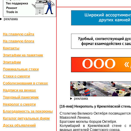
реклама
На главную сайта
На главную блога
Контакты
Эпитафии на памятник
Эпитафии
Поминальные стихи
Стихи о смерти
Соболезнования в стихах
Надписи на венках
Траурный панегирик
реклама
Некролог о смерти
[16-янв] Некрополь у Кремлёвской стен
Благодарность за похороны
Столетию Великого Октября посвящается
Мавзолей Ленина.
Каталог ритуальных фирм
Братские могилы борцов Октября.
Доска объявлений
Колумбарий в Кремлёвской стене с 
видных деятелей Советского союза.