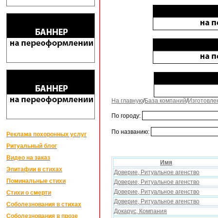
На главную
/
База компаний
/
Изготовле
По городу:
По названию:
Реклама похоронных услуг
Ритуальный блог
Видео на заказ
Имя
Эпитафии в стихах
Доверие, Ритуальное агенство
Поминальные стихи
Доверие, Ритуальное агенство
Доверие, Ритуальное агенство
Стихи о смерти
Доверие, Ритуальное агенство
Соболезнования в стихах
Докарус, Компания
Соболезнования в прозе