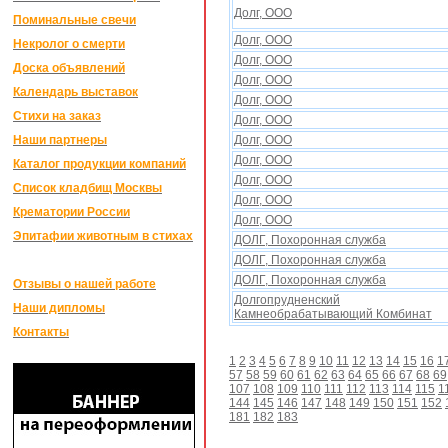
Долг, ООО
Поминальные свечи
Долг, ООО
Некролог о смерти
Долг, ООО
Доска объявлений
Долг, ООО
Календарь выставок
Долг, ООО
Стихи на заказ
Долг, ООО
Наши партнеры
Долг, ООО
Долг, ООО
Каталог продукции компаний
Долг, ООО
Список кладбищ Москвы
Долг, ООО
Крематории России
Долг, ООО
Эпитафии животным в стихах
ДОЛГ, Похоронная служба
ДОЛГ, Похоронная служба
ДОЛГ, Похоронная служба
Отзывы о нашей работе
Долгопрудненский
Наши дипломы
Камнеобрабатывающий Комбинат
Контакты
1
2
3
4
5
6
7
8
9
10
11
12
13
14
15
16
1
57
58
59
60
61
62
63
64
65
66
67
68
69
107
108
109
110
111
112
113
114
115
1
144
145
146
147
148
149
150
151
152
181
182
183