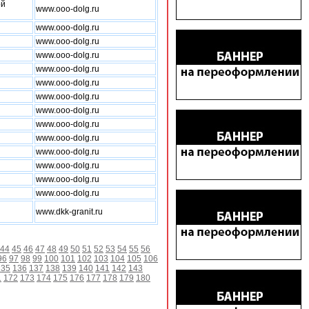
ой
www.ooo-dolg.ru
www.ooo-dolg.ru
www.ooo-dolg.ru
www.ooo-dolg.ru
www.ooo-dolg.ru
www.ooo-dolg.ru
www.ooo-dolg.ru
www.ooo-dolg.ru
www.ooo-dolg.ru
www.ooo-dolg.ru
www.ooo-dolg.ru
www.ooo-dolg.ru
www.ooo-dolg.ru
www.ooo-dolg.ru
www.dkk-granit.ru
44
45
46
47
48
49
50
51
52
53
54
55
56
96
97
98
99
100
101
102
103
104
105
106
135
136
137
138
139
140
141
142
143
1
172
173
174
175
176
177
178
179
180