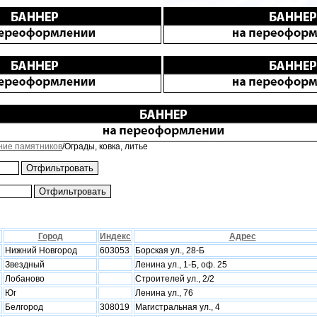
ние памятников
/Ограды, ковка, литье
Город
Индекс
Адрес
Нижний Новгород
603053
Борская ул., 28-Б
Звездный
Ленина ул., 1-Б, оф. 25
Лобаново
Строителей ул., 2/2
Юг
Ленина ул., 76
Белгород
308019
Магистральная ул., 4