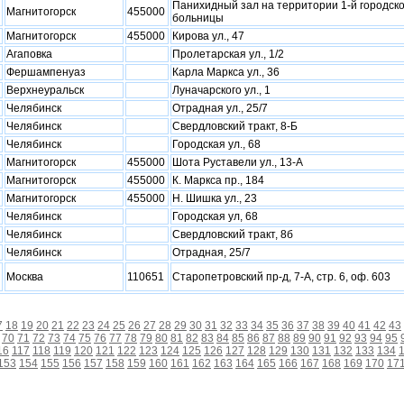
Панихидный зал на территории 1-й городск
Магнитогорск
455000
больницы
Магнитогорск
455000
Кирова ул., 47
Агаповка
Пролетарская ул., 1/2
Фершампенуаз
Карла Маркса ул., 36
Верхнеуральск
Луначарского ул., 1
Челябинск
Отрадная ул., 25/7
Челябинск
Свердловский тракт, 8-Б
Челябинск
Городская ул., 68
Магнитогорск
455000
Шота Руставели ул., 13-А
Магнитогорск
455000
К. Маркса пр., 184
Магнитогорск
455000
Н. Шишка ул., 23
Челябинск
Городская ул, 68
Челябинск
Свердловский тракт, 8б
Челябинск
Отрадная, 25/7
Москва
110651
Старопетровский пр-д, 7-А, стр. 6, оф. 603
7
18
19
20
21
22
23
24
25
26
27
28
29
30
31
32
33
34
35
36
37
38
39
40
41
42
43
70
71
72
73
74
75
76
77
78
79
80
81
82
83
84
85
86
87
88
89
90
91
92
93
94
95
16
117
118
119
120
121
122
123
124
125
126
127
128
129
130
131
132
133
134
153
154
155
156
157
158
159
160
161
162
163
164
165
166
167
168
169
170
17