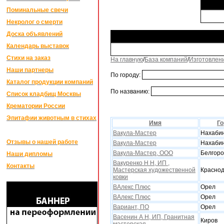
Поминальные свечи
Некролог о смерти
Доска объявлений
Календарь выставок
Стихи на заказ
На главную
/
База компаний
/
Изготовлен
Наши партнеры
По городу:
Каталог продукции компаний
По названию:
Список кладбищ Москвы
Крематории России
Эпитафии животным в стихах
Имя
Го
Вакула-Мастер
Нахаби
Отзывы о нашей работе
Вакула-Мастер
Нахаби
Вакула-Мастер, ООО
Белгор
Наши дипломы
Вакуренко Н Н, ИП ,
Контакты
Мастерская xудожественной
Красно
ковки
ВАлекс Плюс
Орел
ВАлекс Плюс
Орел
Вариант, ПО
Орел
Васенин А Н, ИП, Гранитная
Киров