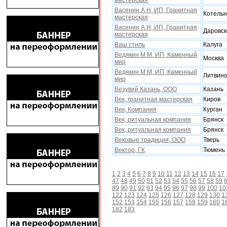
мастерская
Васенин А Н, ИП, Гранитная
Котельн
мастерская
Васенин А Н, ИП, Гранитная
Даровск
мастерская
Ваш стиль
Калуга
Ведякин М М, ИП, Каменный
Москва
мир
Ведякин М М, ИП, Каменный
Литвин
мир
Везувий Казань, ООО
Казань
Век, гранитная мастерская
Киров
Век, Компания
Курган
Век, ритуальная компания
Брянск
Век, ритуальная компания
Брянск
Вековые традиции, ООО
Тверь
Вектор, ГК
Тюмень
1
2
3
4
5
6
7
8
9
10
11
12
13
14
15
16
17
47
48
49
50
51
52
53
54
55
56
57
58
59
89
90
91
92
93
94
95
96
97
98
99
100
10
122
123
124
125
126
127
128
129
130
1
152
153
154
155
156
157
158
159
160
1
182
183