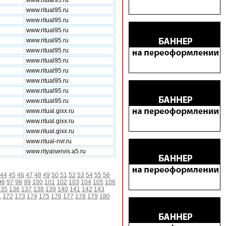
www.ritual95.ru
www.ritual95.ru
www.ritual95.ru
www.ritual95.ru
www.ritual95.ru
www.ritual95.ru
www.ritual95.ru
www.ritual95.ru
www.ritual95.ru
www.ritual95.ru
www.ritual95.ru
www.ritual.gixx.ru
www.ritual.gixx.ru
www.ritual.gixx.ru
www.ritual-nvr.ru
www.rityalservis.a5.ru
44
45
46
47
48
49
50
51
52
53
54
55
56
96
97
98
99
100
101
102
103
104
105
106
135
136
137
138
139
140
141
142
143
1
172
173
174
175
176
177
178
179
180