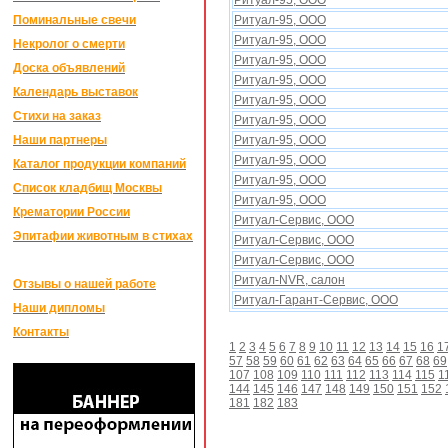
Ритуал-95, ООО
Поминальные свечи
Ритуал-95, ООО
Ритуал-95, ООО
Некролог о смерти
Ритуал-95, ООО
Доска объявлений
Ритуал-95, ООО
Календарь выставок
Ритуал-95, ООО
Стихи на заказ
Ритуал-95, ООО
Наши партнеры
Ритуал-95, ООО
Ритуал-95, ООО
Каталог продукции компаний
Ритуал-95, ООО
Список кладбищ Москвы
Ритуал-95, ООО
Крематории России
Ритуал-Cервис, ООО
Эпитафии животным в стихах
Ритуал-Cервис, ООО
Ритуал-Cервис, ООО
Ритуал-NVR, салон
Отзывы о нашей работе
Ритуал-Гарант-Сервис, ООО
Наши дипломы
Контакты
1
2
3
4
5
6
7
8
9
10
11
12
13
14
15
16
1
57
58
59
60
61
62
63
64
65
66
67
68
69
107
108
109
110
111
112
113
114
115
1
144
145
146
147
148
149
150
151
152
181
182
183