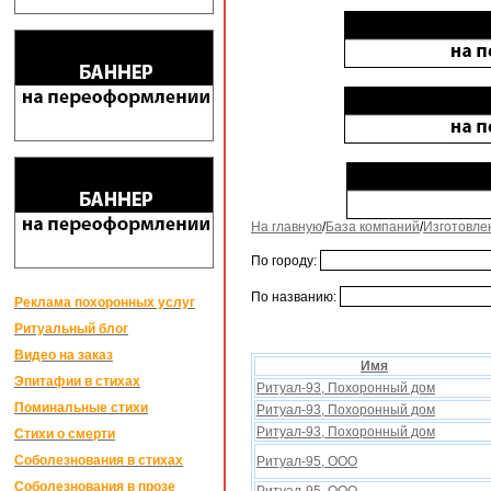
На главную
/
База компаний
/
Изготовле
По городу:
По названию:
Реклама похоронных услуг
Ритуальный блог
Видео на заказ
Имя
Эпитафии в стихах
Ритуал-93, Поxоронный дом
Поминальные стихи
Ритуал-93, Поxоронный дом
Ритуал-93, Поxоронный дом
Стихи о смерти
Соболезнования в стихах
Ритуал-95, ООО
Соболезнования в прозе