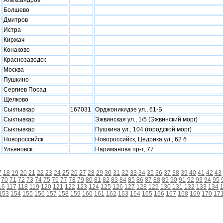
Александров
Болшево
Дмитров
Истра
Киржач
Конаково
Краснозаводск
Москва
Пушкино
Сергиев Посад
Щелково
Сыктывкар
167031
Орджоникидзе ул., 61-Б
Сыктывкар
Эжвинская ул., 1/5 (Эжвинский морг)
Сыктывкар
Пушкина ул., 104 (городской морг)
Новороссийск
Новороссийск, Цедрика ул., 62 б
Ульяновск
Нариманова пр-т, 77
7
18
19
20
21
22
23
24
25
26
27
28
29
30
31
32
33
34
35
36
37
38
39
40
41
42
43
70
71
72
73
74
75
76
77
78
79
80
81
82
83
84
85
86
87
88
89
90
91
92
93
94
95
16
117
118
119
120
121
122
123
124
125
126
127
128
129
130
131
132
133
134
153
154
155
156
157
158
159
160
161
162
163
164
165
166
167
168
169
170
17