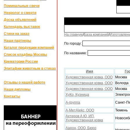
Поминальные свечи
Некролог о смерти
Доска объявлений
Календарь выставок
Стихи на заказ
На главную
/
База компаний
/
Изготовлен
Наши партнеры
По городу:
Каталог продукции компаний
По названию:
Список кладбищ Москвы
Крематории России
Эпитафии животным в стихах
Имя
Го
Xудожественная ковка, ООО
Москва
Отзывы о нашей работе
Xудожественная ковка, ООО
Вологда
Xудожественная ковка, ООО
Москва
Наши дипломы
XуКо, Кузница
Электро
Контакты
А-группа
Санкт-П
А-МетAlekc, ООО
Тюмень
Аxтеров А Ю, ИП,
Новосиб
Xудожественная ковка
Аарон, ООО, Бюро