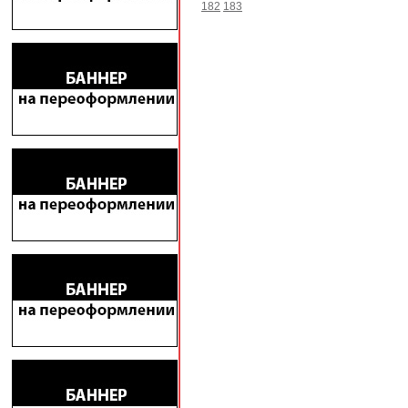
182
183