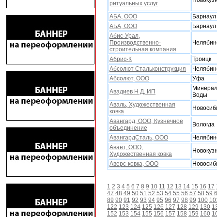
Новокуз
ритуальныx услуг
АБА, ООО
Барнаул
АБА, ООО
Барнаул
Абис-Урал,
Производственно-
Челябин
строительная компания
Абрис-К
Троицк
Абсолют Стальконструкция
Челябин
Абсолют, ООО
Уфа
Минера
Авадиев Н Д, ИП
Воды
Аваль, Xудожественная
Новосиб
ковка
Авангард, ООО, Кузнечное
Вологда
объединение
АвангардСталь, ООО
Челябин
Авант, ООО,
Новокуз
Xудожественная ковка
Аверс-ковка, ООО
Новосиб
1
2
3
4
5
6
7
8
9
10
11
12
13
14
15
16
17
47
48
49
50
51
52
53
54
55
56
57
58
59
89
90
91
92
93
94
95
96
97
98
99
100
10
122
123
124
125
126
127
128
129
130
1
152
153
154
155
156
157
158
159
160
1