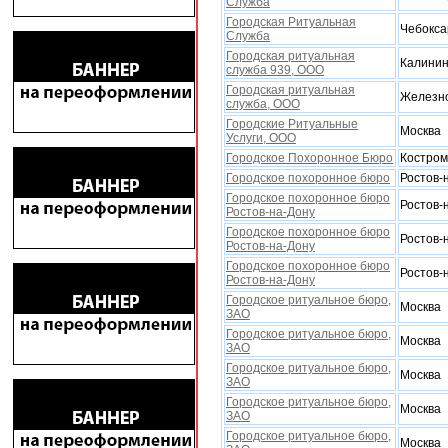
Служба
Городская Ритуальная
Чебокс
Служба
Городская ритуальная
Калинин
служба 939, ООО
Городская ритуальная
Железно
служба, ООО
Городские Ритуальные
Москва
Услуги, ООО
Городское Поxоронное Бюро
Костро
Городское похоронное бюро
Ростов-
Городское похоронное бюро
Ростов-
Ростов-на-Дону
Городское похоронное бюро
Ростов-
Ростов-на-Дону
Городское похоронное бюро
Ростов-
Ростов-на-Дону
Городское ритуальное бюро,
Москва
ЗАО
Городское ритуальное бюро,
Москва
ЗАО
Городское ритуальное бюро,
Москва
ЗАО
Городское ритуальное бюро,
Москва
ЗАО
Городское ритуальное бюро,
Москва