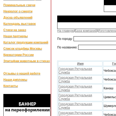
Поминальные свечи
Некролог о смерти
Доска объявлений
Календарь выставок
Стихи на заказ
На главную
/
База компаний
/
Изготовлен
Наши партнеры
По городу:
Каталог продукции компаний
По названию:
Список кладбищ Москвы
Крематории России
Эпитафии животным в стихах
Имя
Го
Городская Ритуальная
Чебокс
Служба
Отзывы о нашей работе
Городская Ритуальная
Чебокс
Наши дипломы
Служба
Контакты
Городская Ритуальная
Канаш
Служба
Городская Ритуальная
Цивильс
Служба
Городская Ритуальная
Шумерл
Служба
Городская Ритуальная
Чебокс