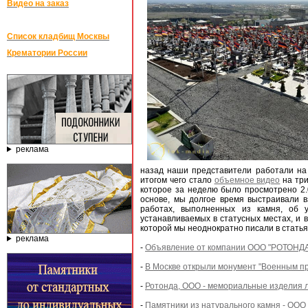
Видео на заказ
Список кладбищ Москвы
Крематории России
реклама
назад наши представители работали н
итогом чего стало
объемное видео
на три
которое за неделю было просмотрено 2.
основе, мы долгое время выстраивали 
работах, выполненных из камня, об у
устанавливаемых в статусных местах, и 
которой мы неоднократно писали в статья
реклама
-
Объявление от компании ООО "РОТОНДА"
-
В Москве открыли монумент "Военным пр
-
Ротонда, ООО - мемориальные изделия 
-
Памятники из натурального камня - ООО