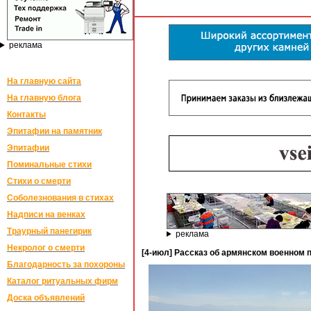
реклама
На главную сайта
На главную блога
Контакты
Эпитафии на памятник
Эпитафии
Поминальные стихи
Стихи о смерти
Соболезнования в стихах
Надписи на венках
Траурный панегирик
реклама
Некролог о смерти
[4-июл] Рассказ об армянском военном 
Благодарность за похороны
Каталог ритуальных фирм
Доска объявлений