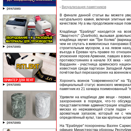
-
Визуализация памятников
реклама
В финале данной статьи вы можете уви
натурального камня, включая элитные ме
качеством. Ну а мы продолжаем наше пов
Кладбище "Ераблур" находится на воз
"Звартнотс" (Zvartnots), вызывая доволь
кладбища звучит как "Три Холма" (вариац
чем не спутать в живописных панорамах 
реклама
строительным мусором, а на левом нахо
въезда в Ереван чуть правее по отноше
упокоения героев Армении, павших в воен
противостояниях в начале ХХ века - на
Варданян - участница армянского нацио
известная среди партизан Западной Армен
почётом был перезахоронен на военном к
Хоронить воинов "современности" на "Е
реклама
официальный статус воинского мемориала
памятник из 21 хачкара поименованный "п
Удивили на кладбище две вещи - первая,
захоронения в порядок, что-то обсуж
представителями администрации кладбищ
мисках из нержавеющей стали ладан -
ароматным запахом, который ни с чем
определённый культ, так как крупные куск
реклама
На "Ераблуре" похоронены Вазген Саркис
офицер Министерства обороны Республи