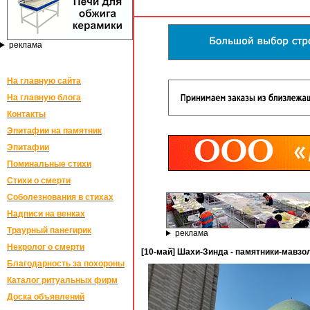
реклама
На главную сайта
На главную блога
Контакты
Эпитафии на памятник
Эпитафии
Поминальные стихи
Стихи о смерти
Соболезнования в стихах
Надписи на венках
Траурный панегирик
реклама
Некролог о смерти
[10-май] Шахи-Зинда - памятники-мавзо
Благодарность за похороны
Каталог ритуальных фирм
Доска объявлений