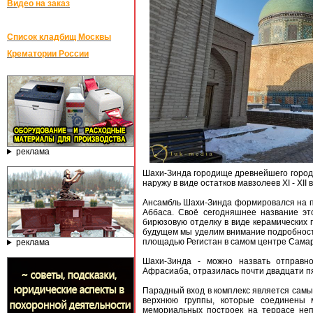
Видео на заказ
Список кладбищ Москвы
Крематории России
реклама
Шахи-Зинда городище древнейшего города
наружу в виде остатков мавзолеев XI - XII в
Ансамбль Шахи-Зинда формировался на про
Аббаса. Своё сегодняшнее название эт
бирюзовую отделку в виде керамических
будущем мы уделим внимание подробностям
площадью Регистан в самом центре Самар
реклама
Шахи-Зинда - можно назвать отправно
Афрасиаба, отразилась почти двадцати пя
Парадный вход в комплекс является сам
верхнюю группы, которые соединены 
мемориальных построек на террасе неп