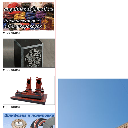
реклама
реклама
реклама