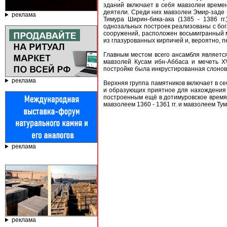
зданий включает в себя мавзолеи време
деятели. Среди них мавзолеи Эмир-заде (1
реклама
Тимура Ширин-бика-ака (1385 - 1386 г
однозальных построек реализованы с бог
сооружений, расположен восьмигранный 
из глазурованных кирпичей и, вероятно, 
Главным местом всего ансамбля является 
мавзолей Кусам ибн-Аббаса и мечеть XVI
постройке была инкрустированная слоново
реклама
Верхняя группа памятников включает в се
и образующих приятное для нахождения 
построенным ещё в дотимуровское время
мавзолеем 1360 - 1361 гг. и мавзолеем Ту
реклама
реклама