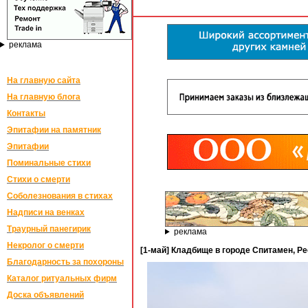
реклама
На главную сайта
На главную блога
Контакты
Эпитафии на памятник
Эпитафии
Поминальные стихи
Стихи о смерти
Соболезнования в стихах
Надписи на венках
Траурный панегирик
реклама
Некролог о смерти
[1-май] Кладбище в городе Спитамен, Р
Благодарность за похороны
Каталог ритуальных фирм
Доска объявлений