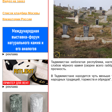
Видео на заказ
Список кладбищ Москвы
Крематории России
реклама
Таджикистан небогатая республика, на
слэбов чёрного камня (скорее всего габ
прочность.
В Таджикистане находится чуть меньше 
народных традиций, торжеств и обрядов".
реклама