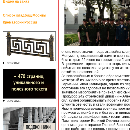
Видео на заказ
Список кладбищ Москвы
Крематории России
очень много значит - ведь эта война кос
Монумент, посвященный памяти военных
был открыт 22 июня на территории Главн
реклама
В церемонии торжественного открытия м
событию он назвал инициативу по изгот
остаётся неизвестной.
За воплощённым в бронзе образом стоят
четвертый из них погиб во время жесток
Германии. Иван Калиберда, одним из пе
состояние его здоровья не позволило 22
значимое мероприятие приехал его сын
Прокурор 242 стрелковой дивизии – Але
сил, сумел организовывать побег из Авс
реклама
служить отечеству и стали военными юр
Ярким примером вклада военных прокурор
прокуратур погибли или без вести пропа
обнаружена в прифронтовых госпиталях,
Памятник героям Великой Отечественно
организации ветеранов Главной Военной
ныне работающих военных прокуроров, 