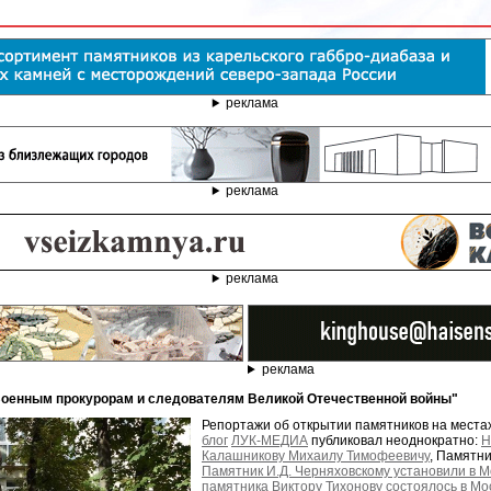
реклама
реклама
реклама
реклама
Военным прокурорам и следователям Великой Отечественной войны"
Репортажи об открытии памятников на места
блог
ЛУК-МЕДИА
публиковал неоднократно:
Н
Калашникову Михаилу Тимофеевичу
, Памятн
Памятник И.Д. Черняховскому установили в М
памятника Виктору Тихонову состоялось в Мо