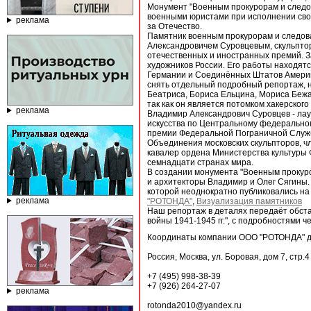
Монумент "Военным прокурорам и следов
военными юристами при исполнении сво
реклама
за Отечество.
Памятник военным прокурорам и следов
Александровичем Суровцевым, скульпторо
отечественных и иностранных премий. За
художников России. Его работы находятс
Германии и Соединённых Штатов Америки
снять отдельный подробный репортаж, н
Беатриса, Бориса Ельцина, Мориса Бежар
так как он является потомком хакерског
реклама
Владимир Александрович Суровцев - лау
искусства по Центральному федеральному
премии Федеральной Пограничной Служб
Объединения московских скульпторов, ч
кавалер ордена Министерства культуры 
семнадцати странах мира.
В создании монумента "Военным прокуро
и архитекторы Владимир и Олег Сягины
которой неоднократно публиковались на
реклама
"РОТОНДА"
,
Визуализация памятников
Наш репортаж в деталях передаёт обст
войны 1941-1945 гг.", с подробностями ч
Координаты компании ООО "РОТОНДА" д
Россия, Москва, ул. Боровая, дом 7, стр.
+7 (495) 998-38-39
+7 (926) 264-27-07
реклама
rotonda2010@yandex.ru