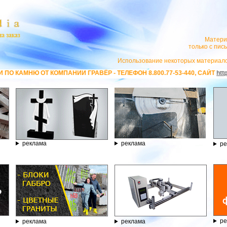
Матери
только с пи
Использование некоторых материало
 ГРАВЁР - ТЕЛЕФОН 8.800.77-53-440, САЙТ
https://stanok-graver.ru
- РЕ
реклама
реклама
ре
ре
реклама
реклама