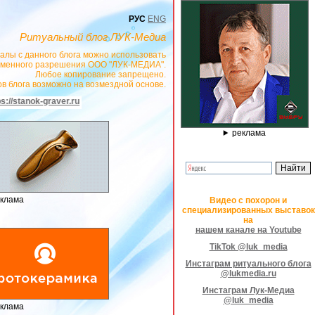
РУС
ENG
Ритуальный блог ЛУК-Медиа
алы с данного блога можно использовать
сьменного разрешения ООО "ЛУК-МЕДИА".
Любое копирование запрещено.
в блога возможно на возмездной основе.
КЛАМОДАТЕЛЬ ИП Павленко С.В. ИНН: 233008852896. Erid: 2SDnjeX37Dc *
реклама
клама
Видео с похорон и
специализированных выставок
на
нашем канале на Youtube
TikTok @luk_media
Инстаграм ритуального блога
@lukmedia.ru
Инстаграм Лук-Медиа
@luk_media
клама