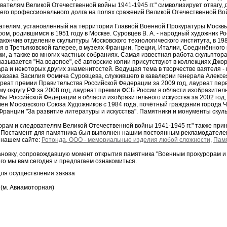
ателям Великой Отечественной войны 1941-1945 гг." символизирует отвагу, 
его профессионального долга на полях сражений Великой Отечественной Вой
ателям, установленный на территории Главной Военной Прокуратуры Москв
м, родившимся в 1951 году в Москве. Суровцев В. А. - народный художник Р
кончив отделение скульптуры Московского технологического института, в 19
я в Третьяковской галерее, в музеях Франции, Греции, Италии, Соединённого 
, а также во многих частных собраниях. Самая известная работа скульптор
азывается "На водопое", её авторские копии присутствуют в коллекциях Дж
а и некоторых других знаменитостей. Ведущая тема в творчестве ваятеля - к
о казака Василия Фомича Суровцева, служившего в кавалерии генерала Алекс
реат премии Правительства Российской Федерации за 2009 год, лауреат пер
 округу РФ за 2008 год, лауреат премии ФСБ России в области изобразительн
ы Российской Федерации в области изобразительного искусства за 2002 го
лен Московского Союза Художников с 1984 года, почётный гражданин города 
Франции "За развитие литературы и искусства". Памятники и монументы скул
рам и следователям Великой Отечественной войны 1941-1945 гг." также прин
. Постамент для памятника был выполнен нашим постоянным рекламодателе
 нашем сайте:
Ротонда, ООО - мемориальные изделия любой сложности
,
Памя
ановку, сопровождавшую момент открытия памятника "Военным прокурорам и
его мы вам сегодня и предлагаем ознакомиться.
ля осуществления заказа
4 (м. Авиамоторная)