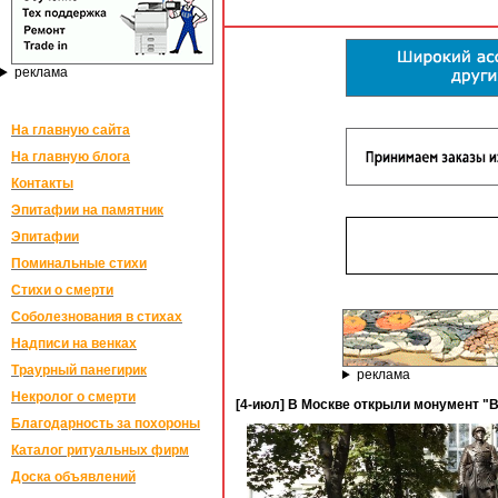
реклама
На главную сайта
На главную блога
Контакты
Эпитафии на памятник
Эпитафии
Поминальные стихи
Стихи о смерти
Соболезнования в стихах
Надписи на венках
Траурный панегирик
реклама
Некролог о смерти
[4-июл] В Москве открыли монумент "
Благодарность за похороны
Каталог ритуальных фирм
Доска объявлений