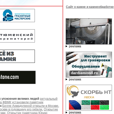
Сайт о камне и камнеобработке
реклама
реклама
х упокоения великих людей
ритуальный
а ФВМК установили памятник
ик
Белле Ахмадулиной открыли в Москве
,
оскве в годовщину его гибели
,
Открытие
реклама
скве
,
Открытие памятника Юрию