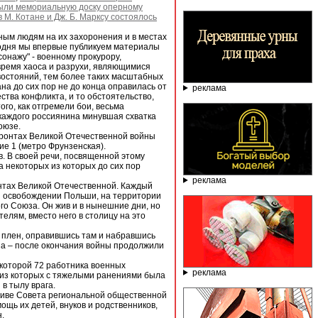
рыли мемориальную доску оперному
М. Котане и Дж. Б. Марксу состоялось
ым людям на их захоронения и в местах
годня мы впервые публикуем материалы
онажу" - военному прокурору,
время хаоса и разрухи, являющимися
остояний, тем более таких масштабных
на до сих пор не до конца оправилась от
реклама
ства конфликта, и то обстоятельство,
ого, как отгремели бои, весьма
 каждого россиянина минувшая схватка
оюзе.
фронтах Великой Отечественной войны
ие 1 (метро Фрунзенская).
. В своей речи, посвященной этому
 некоторых из которых до сих пор
реклама
нтах Великой Отечественной. Каждый
при освобождении Польши, на территории
го Союза. Он жив и в нынешние дни, но
елям, вместо него в столицу на это
в плен, оправившись там и набравшись
оюза – после окончания войны продолжили
 которой 72 работника военных
реклама
ь из которых с тяжелыми ранениями была
в тылу врага.
тиве Совета региональной общественной
щь их детей, внуков и родственников,
.