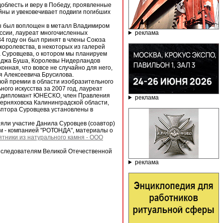
доблесть и веру в Победу, проявленные
ны и увековечивает подвиги погибших
ы был воплощен в металл Владимиром
реклама
оссии, лауреат многочисленных
84 году он был принят в члены Союза
королевства, в некоторых из галерей
а Суровцева, о котором мы планируем
орджа Буша, Королевы Нидерландов
онная, что вовсе не случайно для него,
ея Алексеевича Брусилова.
вой премии в области изобразительного
ого искусства за 2007 год, лауреат
д, дипломант ЮНЕСКО, член Правления
реклама
Черняховска Калининградской области,
ьптора Суровцева установлены в
яли участие Данила Суровцев (соавтор)
м - компанией "РОТОНДА", материалы о
тники из натурального камня - ООО
 следователям Великой Отечественной
реклама