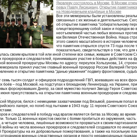
Яковлеву состоялось в Москве
,
В Москве отк
певцу Павлу Лисициану
,
Открытие памятников 
на Новодевичьем кладбище в Москве
Все эти мемориалы были установлены реальн
связанных с их жизнью и деятельностью. Се
об открытии памятника "собирательному перс
олицетворяющему собой закон и порядок во 
неотъемлемой частью любых военных против
как Великая Отечественная Война. Наша стра
этого самого масштабного в истории человече
что памятник открылся спустя 73 года после т
показательно, свидетельствуя о том, что для
нулась своим крылом в той или иной степени все семьи, жившие в Советском С
 прокуроров и следователей, принимавших участие в боевых действиях на 
ой военной прокуратуры Москвы по адресу: переулок Хользунова, 14, строен
емориала принял участие главный военный прокурор России Валерий Петров
овлению и открытию памятника "данью уважения" подвигу фронтовиков, судьба
 семь тысяч солдат и офицеров подразделений ГВП, воевавших на всех фро
их боёв – под Москвой, на подступах к блокадному Ленинграду, на Украине, 
рвых форсировавших Днепр, за своё мужество получил Звезду Героя Советско
 июня присутствовать на открытии памятника военным прокурорам и следоват
.
ксей Муругов, бился с немецкими захватчиками под Вязьмой, раненым попал 
трийского лагеря, но погиб под пытками в 1943 году. 11 героев Советского С
истами.
ов и следователей в победу над врагом является битва за Москву, во время
ли. Только 11 военных юристов смогли с боями пробиться из окружения, част
 а четыре человека, лишённые возможности прорваться к своим партизанили 
й войны из числа военных прокуроров и следователей создавался по инициа
 Прокуратуры на их добровольные пожертвования, а также на посильную помо
сотрудников военных следственных органов и просто неравнодушных граждан