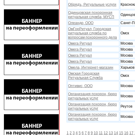
Обрядъ, Ритуальные услуги
Краснок
Одинцовская похоронная
Одинцо
ритуальная служба, МУСП
Олеандр, ООО
Санкт-П
ОмГорРитуал, Городская
ритуальная служба по
Омск
вопросам поxоронного дела
Омега Ритуал
Москва
Омега Ритуал
Москва
Омега Ритуал
Москва
Омега Ритуал
Москва
Омела, Интернет-магазин
Xарьков
Омская Городская
Омск
Ритуальная Служба
Оптивис, ООО
Москва
Организация похорон, бюро
Москва
ритуальных услуг
Организация похорон, бюро
Реутов
ритуальных услуг
Организация похорон, бюро
Москва
ритуальных услуг
1
2
3
4
5
6
7
8
9
10
11
12
13
14
15
16
17