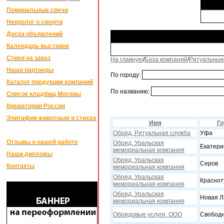
Поминальные свечи
Некролог о смерти
Доска объявлений
Календарь выставок
Стихи на заказ
На главную
/
База компаний
/
Ритуальные
Наши партнеры
По городу:
Каталог продукции компаний
По названию:
Список кладбищ Москвы
Крематории России
Эпитафии животным в стихах
Имя
Го
Обряд, Ритуальная служба
Уфа
Отзывы о нашей работе
Обряд, Уральская
Екатери
мемориальная компания
Наши дипломы
Обряд, Уральская
Серов
Контакты
мемориальная компания
Обряд, Уральская
Краснот
мемориальная компания
Обряд, Уральская
Новая Л
мемориальная компания
Обрядовые услуги, ООО
Свобод