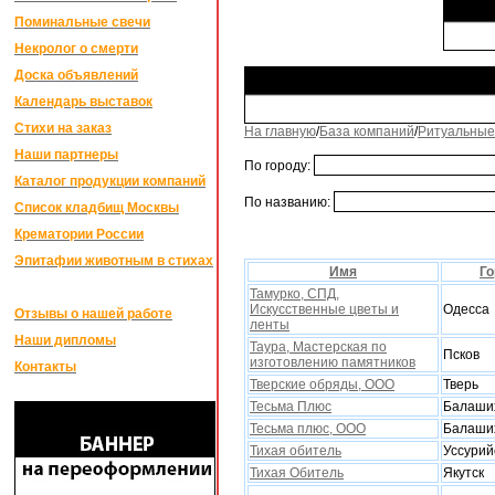
Поминальные свечи
Некролог о смерти
Доска объявлений
Календарь выставок
Стихи на заказ
На главную
/
База компаний
/
Ритуальные
Наши партнеры
По городу:
Каталог продукции компаний
По названию:
Список кладбищ Москвы
Крематории России
Эпитафии животным в стихах
Имя
Го
Тамурко, СПД,
Искусственные цветы и
Одесса
Отзывы о нашей работе
ленты
Наши дипломы
Таура, Мастерская по
Псков
изготовлению памятников
Контакты
Тверские обряды, ООО
Тверь
Тесьма Плюс
Балаши
Тесьма плюс, ООО
Балаши
Тиxая обитель
Уссурий
Тихая Обитель
Якутск