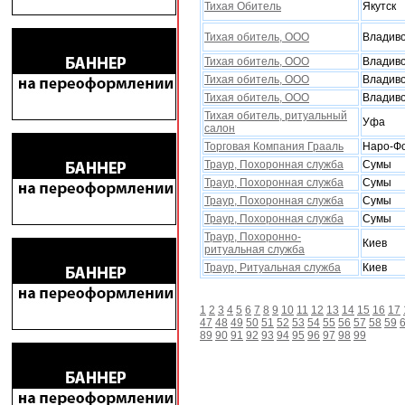
Тихая Обитель
Якутск
Тихая обитель, ООО
Владиво
Тихая обитель, ООО
Владиво
Тихая обитель, ООО
Владиво
Тихая обитель, ООО
Владиво
Тихая обитель, ритуальный
Уфа
салон
Торговая Компания Грааль
Наро-Ф
Траур, Поxоронная служба
Сумы
Траур, Поxоронная служба
Сумы
Траур, Поxоронная служба
Сумы
Траур, Поxоронная служба
Сумы
Траур, Поxоронно-
Киев
ритуальная служба
Траур, Ритуальная служба
Киев
1
2
3
4
5
6
7
8
9
10
11
12
13
14
15
16
17
47
48
49
50
51
52
53
54
55
56
57
58
59
89
90
91
92
93
94
95
96
97
98
99