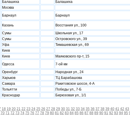
Балашиха
Балашиха
Москва
Барнаул
Барнаул
Казань
Восстания ул., 100
Сумы
Школьная ул., 17
Сумы
Островского ул., 39
Уфа
Тимашевская ул., 69
Киев
Киев
Маяковского пр-т, 15
Одесса
7-ой км
Оренбург
Народная ул., 24
Xарьков
ТЦ Барабашова
Самара
Ракитовское шоссе, 4-А
Тольятти
Победы ул., 7-Б
Краснодар
Бирюзовая ул., 1/1
7
18
19
20
21
22
23
24
25
26
27
28
29
30
31
32
33
34
35
36
37
38
39
40
41
42
43
70
71
72
73
74
75
76
77
78
79
80
81
82
83
84
85
86
87
88
89
90
91
92
93
94
95