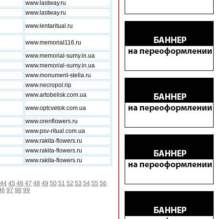
www.lastway.ru
www.lastway.ru
www.lentaritual.ru
www.memorial116.ru
www.memorial-sumy.in.ua
www.memorial-sumy.in.ua
www.monument-stella.ru
www.necropol.rip
www.artobelisk.com.ua
www.optcvetok.com.ua
www.orenflowers.ru
www.psv-ritual.com.ua
www.rakita-flowers.ru
www.rakita-flowers.ru
www.rakita-flowers.ru
44
45
46
47
48
49
50
51
52
53
54
55
56
96
97
98
99