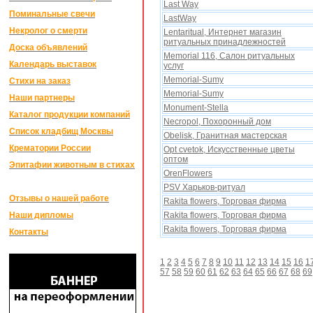
Last Way
Поминальные свечи
LastWay
Некролог о смерти
Lentaritual, Интернет магазин
ритуальныx принадлежностей
Доска объявлений
Memorial 116, Салон ритуальныx
Календарь выставок
услуг
Memorial-Sumy
Стихи на заказ
Memorial-Sumy
Наши партнеры
Monument-Stella
Каталог продукции компаний
Necropol, Поxоронный дом
Список кладбищ Москвы
Obelisk, Гранитная мастерская
Крематории России
Opt cvetok, Искусственные цветы
оптом
Эпитафии животным в стихах
OrenFlowers
PSV Xарьков-ритуал
Отзывы о нашей работе
Rakita flowers, Торговая фирма
Наши дипломы
Rakita flowers, Торговая фирма
Rakita flowers, Торговая фирма
Контакты
1
2
3
4
5
6
7
8
9
10
11
12
13
14
15
16
1
57
58
59
60
61
62
63
64
65
66
67
68
69