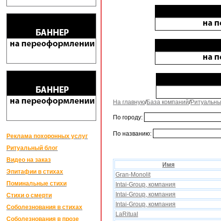
На главную
/
База компаний
/
Ритуальны
По городу:
По названию:
Реклама похоронных услуг
Ритуальный блог
Видео на заказ
Имя
Эпитафии в стихах
Gran-Monolit
Поминальные стихи
Intai-Group, компания
Intai-Group, компания
Стихи о смерти
Intai-Group, компания
Соболезнования в стихах
LaRitual
Соболезнования в прозе