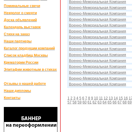
Военно-Мемориальная Компания
Поминальные свечи
Военно-Мемориальная Компания
Некролог о смерти
Военно-Мемориальная Компания
Военно-Мемориальная Компания
Доска объявлений
Военно-Мемориальная Компания
Календарь выставок
Военно-Мемориальная Компания
Стихи на заказ
Военно-Мемориальная Компания
Наши партнеры
Военно-Мемориальная Компания
Каталог продукции компаний
Военно-Мемориальная Компания
Военно-Мемориальная Компания
Список кладбищ Москвы
Военно-Мемориальная Компания
Крематории России
Военно-Мемориальная Компания
Эпитафии животным в стихах
Военно-Мемориальная Компания
Военно-Мемориальная Компания
Отзывы о нашей работе
Военно-Мемориальная Компания
Наши дипломы
Контакты
1
2
3
4
5
6
7
8
9
10
11
12
13
14
15
16
1
57
58
59
60
61
62
63
64
65
66
67
68
69