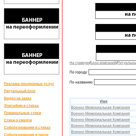
На главную
/
База компаний
/
Ритуальны
По городу:
По названию:
Реклама похоронных услуг
Ритуальный блог
Видео на заказ
Имя
Эпитафии в стихах
Военно-Мемориальная Компания
Поминальные стихи
Военно-Мемориальная Компания
Военно-Мемориальная Компания
Стихи о смерти
Военно-Мемориальная Компания
Соболезнования в стихах
Военно-Мемориальная Компания
Соболезнования в прозе