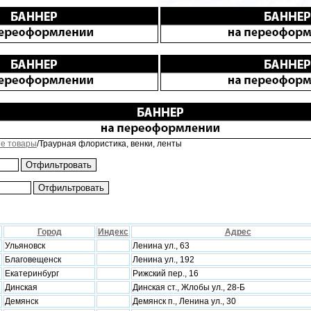
е товары
/Траурная флористика, венки, ленты
Город
Индекс
Адрес
Ульяновск
Ленина ул., 63
Благовещенск
Ленина ул., 192
Екатеринбург
Рижский пер., 16
Динская
Динская ст., Жлобы ул., 28-Б
Демянск
Демянск п., Ленина ул., 30