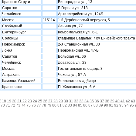
Красные Струги
Виноградова ул., 13
Саратов
Б.Горная ул., 313
Челябинск
Артиллерийская ул., 124/1
Москва
115114
1-й Дербеневский переулок, 5
Свободный
Ленина ул., 77
Екатеринбург
Комсомольская ул., 6-Е
Солонцы
кладбище Бадалык, 7 км Енисейского тракта
Новосибирск
2-я Станционная ул., 30
Локня
Первомайская ул., 47-Б
Саратов
Вольская ул., 66
Челябинск
Доватора ул., 23
Москва
Госпитальная площадь, 3
Астрахань
Чехова ул., 57-А
Каменск-Уральский
Волковское кладбище
Красноярск
П. Железняка ул., 6-А
7
18
19
20
21
22
23
24
25
26
27
28
29
30
31
32
33
34
35
36
37
38
39
40
41
42
43
70
71
72
73
74
75
76
77
78
79
80
81
82
83
84
85
86
87
88
89
90
91
92
93
94
95