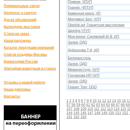
Помник, ЧПУП
Поминальные свечи
Гранир, ЧПТУП
Некролог о смерти
Каменная книга, ЧП
Монумент Бел, ЧУП
Доска объявлений
Obelisk-art, Гранитная мастерская
Календарь выставок
Щербук,ЧТУП
Стихи на заказ
Мои корни, Синявский Ю В, ИП
Наши партнеры
Залев, ОДО
Каталог продукции компаний
Дубенцова Т И, ИП
Список кладбищ Москвы
Белгранстиль
Крематории России
Залев, ОДО
Эпитафии животным в стихах
Мемористоун, ЧУП
Гончарова НП,ЧУП
Залев, ОДО
Отзывы о нашей работе
Гранит Торг, ООО
Наши дипломы
Контакты
1
2
3
4
5
6
7
8
9
10
11
12
13
14
15
16
1
57
58
59
60
61
62
63
64
65
66
67
68
69
107
108
109
110
111
112
113
114
115
1
144
145
146
147
148
149
150
151
152
181
182
183