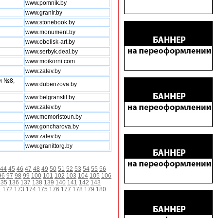
www.pomnik.by
www.granir.by
www.stonebook.by
www.monument.by
www.obelisk-art.by
www.serbyk.deal.by
www.moikorni.com
www.zalev.by
и №8,
www.dubenzova.by
www.belgranstil.by
www.zalev.by
www.memoristoun.by
www.goncharova.by
www.zalev.by
www.granittorg.by
44
45
46
47
48
49
50
51
52
53
54
55
56
96
97
98
99
100
101
102
103
104
105
106
135
136
137
138
139
140
141
142
143
1
172
173
174
175
176
177
178
179
180