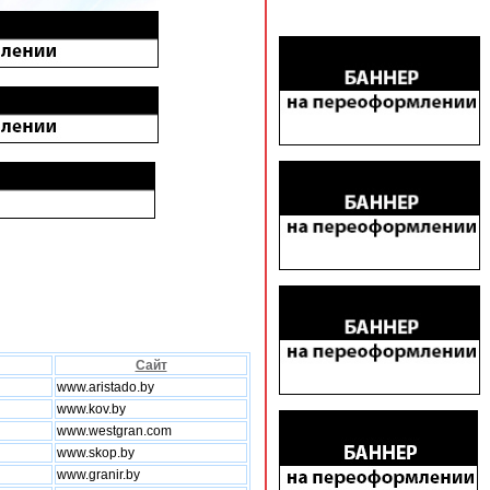
Сайт
www.aristado.by
www.kov.by
www.westgran.com
www.skop.by
www.granir.by