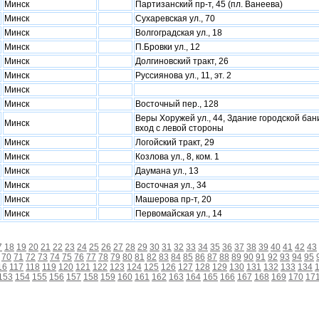
Минск
Партизанский пр-т, 45 (пл. Ванеева)
Минск
Сухаревская ул., 70
Минск
Волгоградская ул., 18
Минск
П.Бровки ул., 12
Минск
Долгиновский тракт, 26
Минск
Руссиянова ул., 11, эт. 2
Минск
Минск
Восточный пер., 128
Веры Хоружей ул., 44, Здание городской бан
Минск
вход с левой стороны
Минск
Логойский тракт, 29
Минск
Козлова ул., 8, ком. 1
Минск
Даумана ул., 13
Минск
Восточная ул., 34
Минск
Машерова пр-т, 20
Минск
Первомайская ул., 14
7
18
19
20
21
22
23
24
25
26
27
28
29
30
31
32
33
34
35
36
37
38
39
40
41
42
43
70
71
72
73
74
75
76
77
78
79
80
81
82
83
84
85
86
87
88
89
90
91
92
93
94
95
16
117
118
119
120
121
122
123
124
125
126
127
128
129
130
131
132
133
134
153
154
155
156
157
158
159
160
161
162
163
164
165
166
167
168
169
170
17