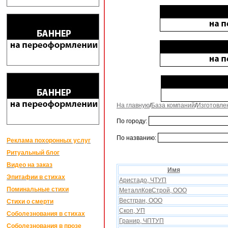
На главную
/
База компаний
/
Изготовле
По городу:
По названию:
Реклама похоронных услуг
Ритуальный блог
Видео на заказ
Имя
Эпитафии в стихах
Аристадо, ЧТУП
Поминальные стихи
МеталлКовСтрой, ООО
Вестгран, ООО
Стихи о смерти
Скоп, УП
Соболезнования в стихах
Гранир, ЧПТУП
Соболезнования в прозе