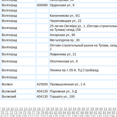
Волгоград
Лесогорская, 14
Волгоград
400080
Орденская ул., 9
Волгоград
Волгоград
Канунникова ул., 6/1
Волгоград
Череповецкая ул., 22
25-летия Октября ул., 1, (Оптово-строитель
Волгоград
на Тулака) склад 158
Волгоград
Ангарская ул., 90
Волгоград
Металлургов пр., 30
Оптово-строительный рынок на Тулака, склад
Волгоград
1
Волгоград
Лавренева ул., 21
Волгоград
Ополченская ул., 6
Волгоград
Ленина пр-т, 65-К, ТЦ Стройград
Волгоград
Волжск
425000
Промышленная ул., 1-А
Волжский
404130
Паромная ул., 3-Д
Волжский
404130
Горького ул., 100
7
18
19
20
21
22
23
24
25
26
27
28
29
30
31
32
33
34
35
36
37
38
39
40
41
42
43
70
71
72
73
74
75
76
77
78
79
80
81
82
83
84
85
86
87
88
89
90
91
92
93
94
95
16
117
118
119
120
121
122
123
124
125
126
127
128
129
130
131
132
133
134