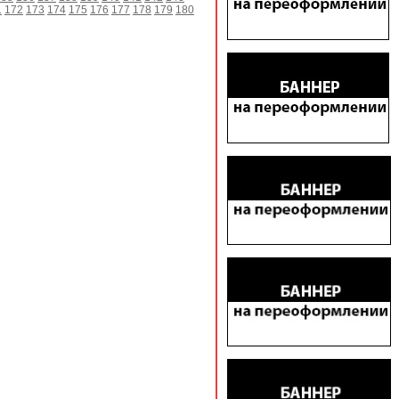
1
172
173
174
175
176
177
178
179
180