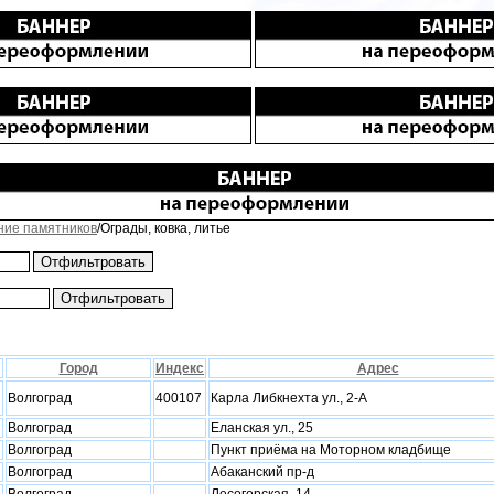
ние памятников
/Ограды, ковка, литье
Город
Индекс
Адрес
Волгоград
400107
Карла Либкнехта ул., 2-А
Волгоград
Еланская ул., 25
Волгоград
Пункт приёма на Моторном кладбище
Волгоград
Абаканский пр-д