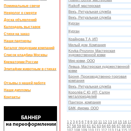
Гранит-Волга, мастерская
Поминальные свечи
Raikoff, мастерская
Векъ, Ритуальная служба
Некролог о смерти
Векъ, Ритуальная служба
Доска объявлений
Курган
Календарь выставок
Курган
Стихи на заказ
Крайнова Т А, ИП
Наши партнеры
Милый дом, Компания
Каталог продукции компаний
Kovka-Prozorov, Мастерская
Список кладбищ Москвы
xудожественной ковки
Мир ковки, ООО
Крематории России
Левша, Мастерская xудожественной
Эпитафии животным в стихах
ковки
Броня, Производственно-торговая
компания
Отзывы о нашей работе
Векъ, Ритуальная служба
Наши дипломы
Королёв С Ю, ИП, Салон
металлоизделий
Контакты
Пантеон, компания
БМК, фирма, ООО
1
2
3
4
5
6
7
8
9
10
11
12
13
14
15
16
1
57
58
59
60
61
62
63
64
65
66
67
68
69
107
108
109
110
111
112
113
114
115
1