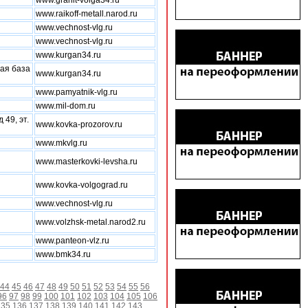
www.granit-volga34.ru
www.raikoff-metall.narod.ru
www.vechnost-vlg.ru
www.vechnost-vlg.ru
www.kurgan34.ru
ная база
www.kurgan34.ru
www.pamyatnik-vlg.ru
www.mil-dom.ru
 49, эт.
www.kovka-prozorov.ru
www.mkvlg.ru
www.masterkovki-levsha.ru
www.kovka-volgograd.ru
www.vechnost-vlg.ru
www.volzhsk-metal.narod2.ru
www.panteon-vlz.ru
www.bmk34.ru
44
45
46
47
48
49
50
51
52
53
54
55
56
96
97
98
99
100
101
102
103
104
105
106
135
136
137
138
139
140
141
142
143