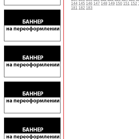
144
145
146
147
148
149
150
151
152
181
182
183