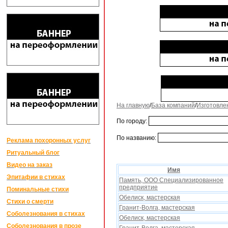
На главную
/
База компаний
/
Изготовле
По городу:
По названию:
Реклама похоронных услуг
Ритуальный блог
Видео на заказ
Имя
Эпитафии в стихах
Память, ООО Специализированное
предприятие
Поминальные стихи
Обелиск, мастерская
Стихи о смерти
Гранит-Волга, мастерская
Соболезнования в стихах
Обелиск, мастерская
Соболезнования в прозе