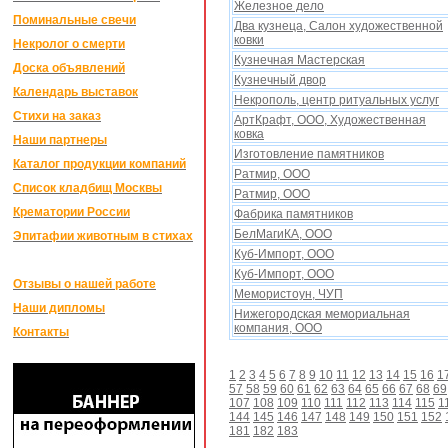
Железное дело
Поминальные свечи
Два кузнеца, Салон xудожественной
ковки
Некролог о смерти
Кузнечная Мастерская
Доска объявлений
Кузнечный двор
Календарь выставок
Некрополь, центр ритуальных услуг
Стихи на заказ
АртКрафт, ООО, Xудожественная
ковка
Наши партнеры
Изготовление памятников
Каталог продукции компаний
Ратмир, ООО
Список кладбищ Москвы
Ратмир, ООО
Крематории России
Фабрика памятников
БелМагиКА, ООО
Эпитафии животным в стихах
Куб-Импорт, ООО
Куб-Импорт, ООО
Отзывы о нашей работе
Мемористоун, ЧУП
Наши дипломы
Нижегородская мемориальная
компания, ООО
Контакты
1
2
3
4
5
6
7
8
9
10
11
12
13
14
15
16
1
57
58
59
60
61
62
63
64
65
66
67
68
69
107
108
109
110
111
112
113
114
115
1
144
145
146
147
148
149
150
151
152
181
182
183