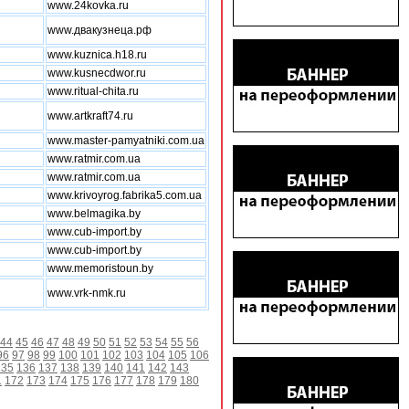
www.24kovka.ru
www.двакузнеца.рф
www.kuznica.h18.ru
www.kusnecdwor.ru
www.ritual-chita.ru
www.artkraft74.ru
www.master-pamyatniki.com.ua
www.ratmir.com.ua
www.ratmir.com.ua
www.krivoyrog.fabrika5.com.ua
www.belmagika.by
www.cub-import.by
www.cub-import.by
www.memoristoun.by
www.vrk-nmk.ru
44
45
46
47
48
49
50
51
52
53
54
55
56
96
97
98
99
100
101
102
103
104
105
106
135
136
137
138
139
140
141
142
143
1
172
173
174
175
176
177
178
179
180