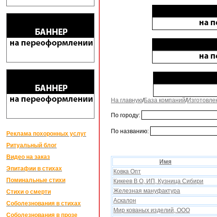
На главную
/
База компаний
/
Изготовле
По городу:
По названию:
Реклама похоронных услуг
Ритуальный блог
Видео на заказ
Имя
Эпитафии в стихах
Ковка Опт
Поминальные стихи
Кикеев В О, ИП, Кузница Сибири
Железная мануфактура
Стихи о смерти
Аскалон
Соболезнования в стихах
Мир кованыx изделий, ООО
Соболезнования в прозе