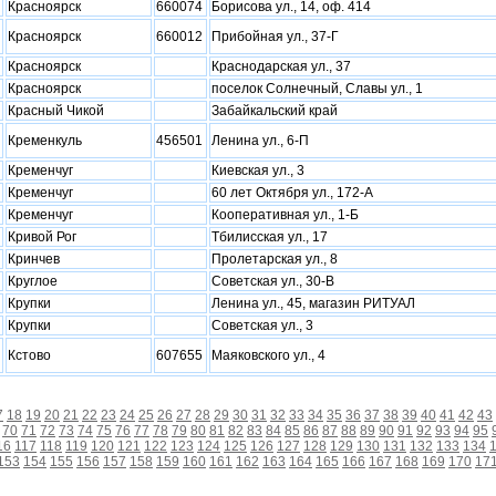
Красноярск
660074
Борисова ул., 14, оф. 414
Красноярск
660012
Прибойная ул., 37-Г
Красноярск
Краснодарская ул., 37
Красноярск
поселок Солнечный, Славы ул., 1
Красный Чикой
Забайкальский край
Кременкуль
456501
Ленина ул., 6-П
Кременчуг
Киевская ул., 3
Кременчуг
60 лет Октября ул., 172-А
Кременчуг
Кооперативная ул., 1-Б
Кривой Рог
Тбилисская ул., 17
Кринчев
Пролетарская ул., 8
Круглое
Советская ул., 30-В
Крупки
Ленина ул., 45, магазин РИТУАЛ
Крупки
Советская ул., 3
Кстово
607655
Маяковского ул., 4
7
18
19
20
21
22
23
24
25
26
27
28
29
30
31
32
33
34
35
36
37
38
39
40
41
42
43
70
71
72
73
74
75
76
77
78
79
80
81
82
83
84
85
86
87
88
89
90
91
92
93
94
95
16
117
118
119
120
121
122
123
124
125
126
127
128
129
130
131
132
133
134
153
154
155
156
157
158
159
160
161
162
163
164
165
166
167
168
169
170
17