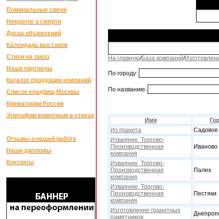
Поминальные свечи
Некролог о смерти
Доска объявлений
Календарь выставок
Стихи на заказ
На главную
/
База компаний
/
Изготовлен
Наши партнеры
По городу:
Каталог продукции компаний
По названию:
Список кладбищ Москвы
Крематории России
Эпитафии животным в стихах
Имя
Го
Из гранита
Садовое
Отзывы о нашей работе
Изваяние, Торгово-
Производственная
Иваново
Наши дипломы
компания
Контакты
Изваяние, Торгово-
Производственная
Палех
компания
Изваяние, Торгово-
Производственная
Пестяки
компания
Изготовление гранитных
Днепроп
памятников