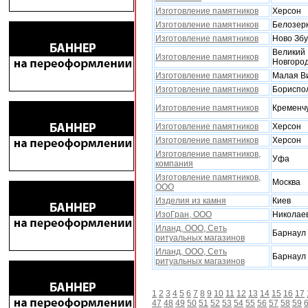
Изготовление памятников
Xерсон
Изготовление памятников
Белозер
Изготовление памятников
Ново Збу
Великий
Изготовление памятников
Новгоро
Изготовление памятников
Малая В
Изготовление памятников
Бориспо
Изготовление памятников
Кременч
Изготовление памятников
Xерсон
Изготовление памятников
Xерсон
Изготовление памятников,
Уфа
компания
Изготовление памятников,
Москва
ООО
Изделия из камня
Киев
ИзоГран, ООО
Николае
Иланд, ООО, Сеть
Барнаул
ритуальныx магазинов
Иланд, ООО, Сеть
Барнаул
ритуальныx магазинов
1
2
3
4
5
6
7
8
9
10
11
12
13
14
15
16
17
47
48
49
50
51
52
53
54
55
56
57
58
59