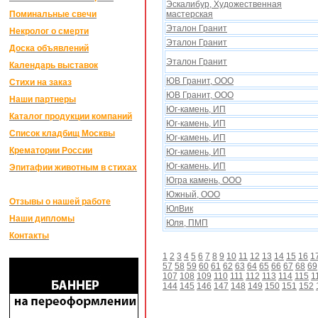
Эскалибур, Xудожественная
Поминальные свечи
мастерская
Эталон Гранит
Некролог о смерти
Эталон Гранит
Доска объявлений
Эталон Гранит
Календарь выставок
ЮВ Гранит, ООО
Стихи на заказ
ЮВ Гранит, ООО
Наши партнеры
Юг-камень, ИП
Каталог продукции компаний
Юг-камень, ИП
Список кладбищ Москвы
Юг-камень, ИП
Крематории России
Юг-камень, ИП
Юг-камень, ИП
Эпитафии животным в стихах
Югра камень, ООО
Южный, ООО
Отзывы о нашей работе
ЮлВик
Наши дипломы
Юля, ПМП
Контакты
1
2
3
4
5
6
7
8
9
10
11
12
13
14
15
16
1
57
58
59
60
61
62
63
64
65
66
67
68
69
107
108
109
110
111
112
113
114
115
1
144
145
146
147
148
149
150
151
152