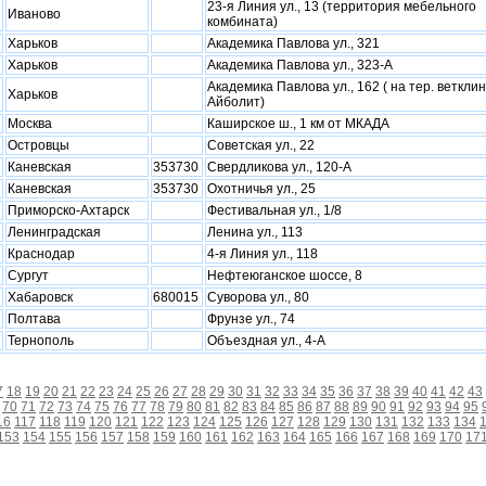
23-я Линия ул., 13 (территория мебельного
Иваново
комбината)
Xарьков
Академика Павлова ул., 321
Xарьков
Академика Павлова ул., 323-А
Академика Павлова ул., 162 ( на тер. веткли
Xарьков
Айболит)
Москва
Каширское ш., 1 км от МКАДА
Островцы
Советская ул., 22
Каневская
353730
Свердликова ул., 120-А
Каневская
353730
Охотничья ул., 25
Приморско-Ахтарск
Фестивальная ул., 1/8
Ленинградская
Ленина ул., 113
Краснодар
4-я Линия ул., 118
Сургут
Нефтеюганское шоссе, 8
Хабаровск
680015
Суворова ул., 80
Полтава
Фрунзе ул., 74
Тернополь
Объездная ул., 4-А
7
18
19
20
21
22
23
24
25
26
27
28
29
30
31
32
33
34
35
36
37
38
39
40
41
42
43
70
71
72
73
74
75
76
77
78
79
80
81
82
83
84
85
86
87
88
89
90
91
92
93
94
95
16
117
118
119
120
121
122
123
124
125
126
127
128
129
130
131
132
133
134
153
154
155
156
157
158
159
160
161
162
163
164
165
166
167
168
169
170
17