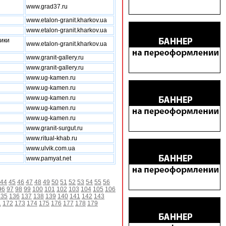
www.grad37.ru
www.etalon-granit.kharkov.ua
www.etalon-granit.kharkov.ua
ники
www.etalon-granit.kharkov.ua
www.granit-gallery.ru
www.granit-gallery.ru
www.ug-kamen.ru
www.ug-kamen.ru
www.ug-kamen.ru
www.ug-kamen.ru
www.ug-kamen.ru
www.granit-surgut.ru
www.ritual-khab.ru
www.ulvik.com.ua
www.pamyat.net
44
45
46
47
48
49
50
51
52
53
54
55
56
96
97
98
99
100
101
102
103
104
105
106
135
136
137
138
139
140
141
142
143
1
172
173
174
175
176
177
178
179