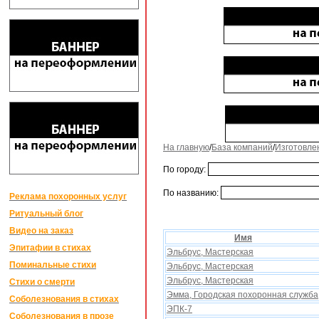
На главную
/
База компаний
/
Изготовле
По городу:
По названию:
Реклама похоронных услуг
Ритуальный блог
Видео на заказ
Имя
Эпитафии в стихах
Эльбрус, Мастерская
Поминальные стихи
Эльбрус, Мастерская
Эльбрус, Мастерская
Стихи о смерти
Эмма, Городская поxоронная служба
Соболезнования в стихах
ЭПК-7
Соболезнования в прозе